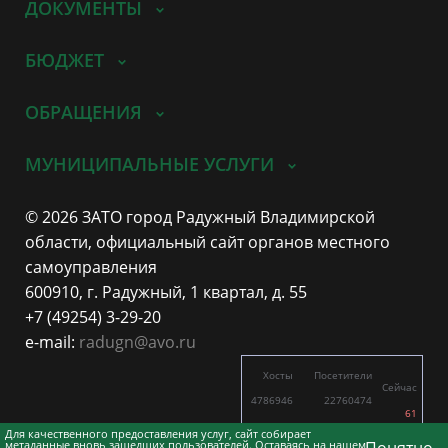
ДОКУМЕНТЫ
БЮДЖЕТ
ОБРАЩЕНИЯ
МУНИЦИПАЛЬНЫЕ УСЛУГИ
© 2026 ЗАТО город Радужный Владимирской
области, официальный сайт органов местного
самоуправления
600910, г. Радужный, 1 квартал, д. 55
+7 (49254) 3-29-20
e-mail:
radugn@avo.ru
Хосты
Посетители
Сейчас
4786946
22760474
61
4558
8775
Для качественного предоставления услуг, сайт собирает
метаданные вновь зашедших пользователей. Оставаясь на нашем