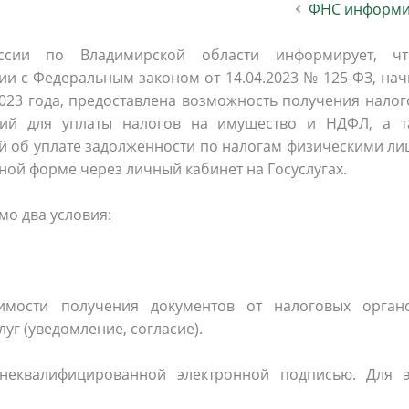
ФНС информи
населения
Технопарковая зона
альные закупки
Муниципальный контроль
сии по Владимирской области информирует, ч
ивные проекты
Реализация Национальных пр
вии с Федеральным законом от 14.04.2023 № 125-ФЗ, на
действие коррупции
Муниципально - частное
2023 года, предоставлена возможность получения нало
партнёрство
ний для уплаты налогов на имущество и НДФЛ, а т
й об уплате задолженности по налогам физическими л
ной форме через личный кабинет на Госуслугах.
мо два условия:
имости получения документов от налоговых орган
уг (уведомление, согласие).
неквалифицированной электронной подписью. Для э