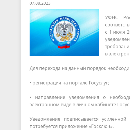
07.08.2023
Песни о городе
Защита 
условий труда
Координационные и совещательные
Муницип
Градостроительная деятельность
УФНС Рос
Инициат
органы
соответст
Противо
с 1 июля 
уведомле
Результаты проверок
требовани
в электрон
Для перехода на данный порядок необходи
• регистрация на портале Госуслуг;
• направление уведомления о необход
электронном виде в личном кабинете Госусл
Уведомление подписывается усиленной 
потребуется приложение «Госключ».