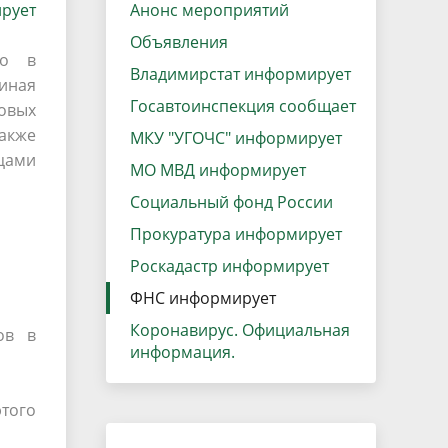
рует
данных
Анонс мероприятий
Городская среда
Объявления
Региональный контроль
то в
оектов
Владимирстат информирует
чиная
Поддержка малого и среднего
Госавтоинспекция сообщает
говых
предпринимательства
акже
МКУ "УГОЧС" информирует
ицами
МО МВД информирует
Социальный фонд России
Прокуратура информирует
Роскадастр информирует
ФНС информирует
Коронавирус. Официальная
ов в
информация.
того