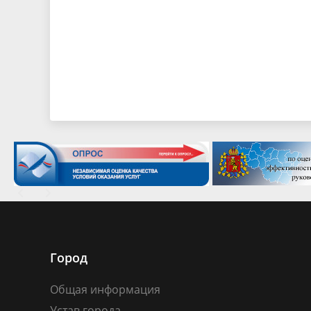
Город
Общая информация
Устав города