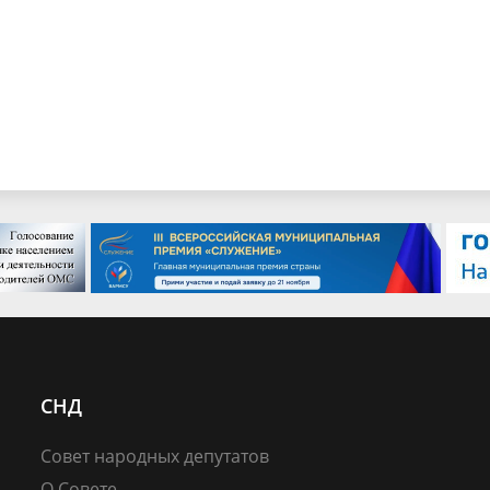
СНД
Совет народных депутатов
О Совете