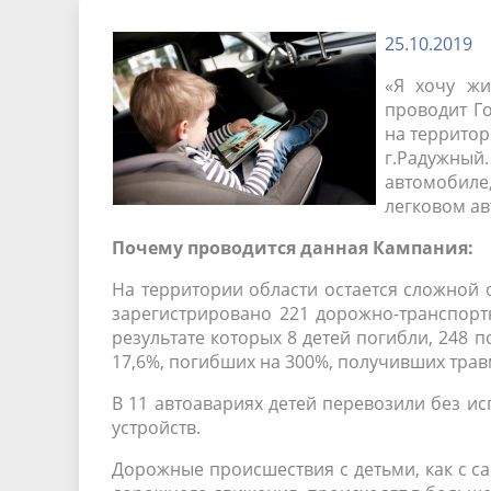
Песни о городе
Защита 
условий труда
25.10.2019
Координационные и совещательные
Муницип
Градостроительная деятельность
Инициат
«Я хочу жи
органы
Противо
проводит Г
на территор
г.Радужный
Результаты проверок
автомобиле
легковом ав
Почему проводится данная Кампания:
На территории области остается сложной о
зарегистрировано 221 дорожно-транспортн
результате которых 8 детей погибли, 248 
17,6%, погибших на 300%, получивших трав
В 11 автоавариях детей перевозили без и
устройств.
Дорожные происшествия с детьми, как с