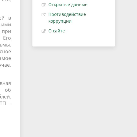
Открытые данные
Противодействие
ей в
коррупции
 ими
а при
О сайте
 Его
авмы.
асное
амое
учае,
вная
и об
лей.
ДТП –