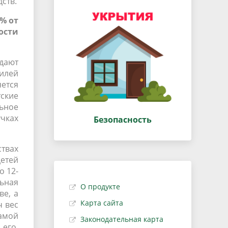
ств.
% от
ости
адают
билей
ется
ские
льное
учках
Безопасность
твах
детей
о 12-
ьная
О продукте
е, а
Карта сайта
ч вес
самой
Законодательная карта
 его,