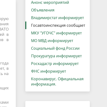
данных
Анонс мероприятий
Городская среда
Объявления
Региональный контроль
оектов
Владимирстат информирует
орую
Поддержка малого и среднего
вания
Госавтоинспекция сообщает
предпринимательства
 ЗАТО
МКУ "УГОЧС" информирует
ей в
ов в
МО МВД информирует
Социальный фонд России
Прокуратура информирует
 года
Роскадастр информирует
ет, в
ФНС информирует
сь на
Коронавирус. Официальная
информация.
ающих
ками