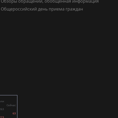
Обзоры обращений, обобщенная информация
Общероссийский день приема граждан
ели
Сейчас
263
63
223