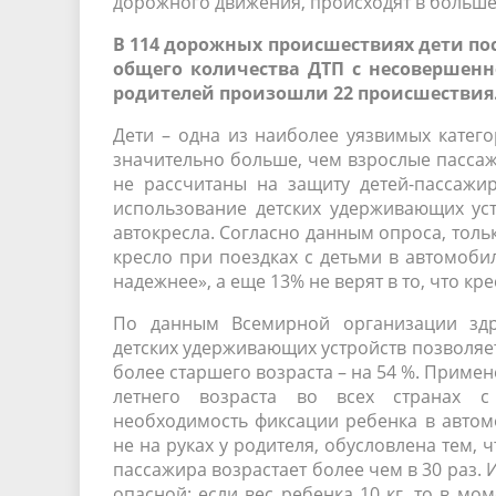
дорожного движения, происходят в большей
В 114 дорожных происшествиях дети пос
общего количества ДТП с несовершенн
родителей произошли 22 происшествия
Дети – одна из наиболее уязвимых катег
значительно больше, чем взрослые пасса
не рассчитаны на защиту детей-пассажи
использование детских удерживающих ус
автокресла. Согласно данным опроса, толь
кресло при поездках с детьми в автомобил
надежнее», а еще 13% не верят в то, что кр
По данным Всемирной организации здра
детских удерживающих устройств позволяет
более старшего возраста – на 54 %. Примен
летнего возраста во всех странах с
необходимость фиксации ребенка в автом
не на руках у родителя, обусловлена тем, 
пассажира возрастает более чем в 30 раз.
опасной: если вес ребенка 10 кг, то в мом