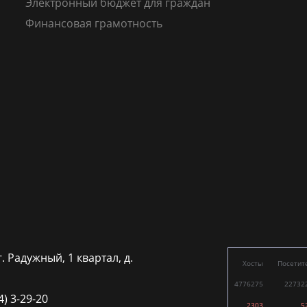
Электронный бюджет для граждан
Финансовая грамотность
г. Радужный, 1 квартал, д.
Хосты
Посетит
4776275
22732
4) 3-29-20
2303
5