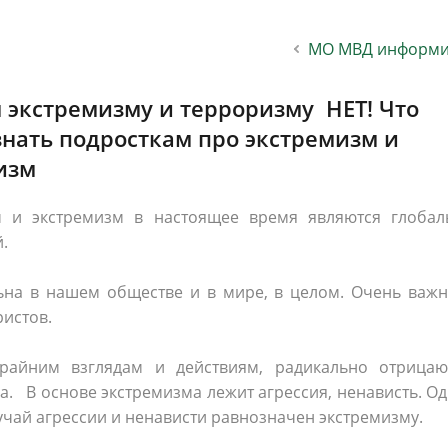
населения
Технопарковая зона
МО МВД информи
альные закупки
Муниципальный контроль
ивные проекты
Реализация Национальных пр
действие коррупции
Муниципально - частное
экстремизму и терроризму ­ НЕТ! Что
партнёрство
знать подросткам про экстремизм и
изм
 и экстремизм в настоящее время являются глобал
.
ьна в нашем обществе и в мире, в целом. Очень важн
ристов.
айним взглядам и действиям, радикально отрица
. В основе экстремизма лежит агрессия, ненависть. О
лучай агрессии и ненависти равнозначен экстремизму.