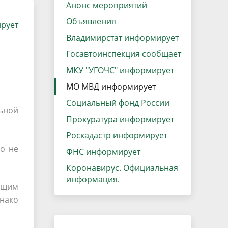
данных
Анонс мероприятий
Городская среда
Объявления
рует
Региональный контроль
оектов
Владимирстат информирует
Поддержка малого и среднего
Госавтоинспекция сообщает
предпринимательства
МКУ "УГОЧС" информирует
МО МВД информирует
Социальный фонд России
ьной
Прокуратура информирует
Роскадастр информирует
о не
ФНС информирует
Коронавирус. Официальная
информация.
ющим
днако