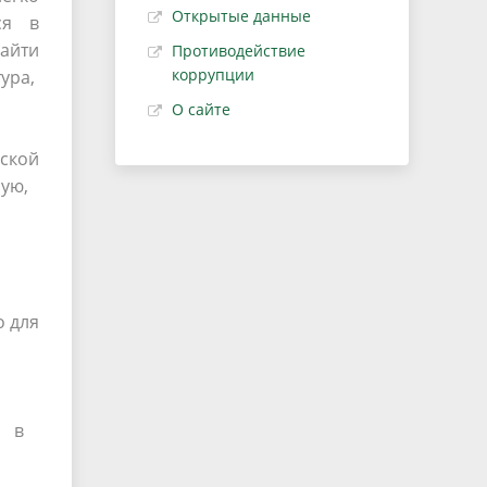
Открытые данные
ся в
айти
Противодействие
коррупции
тура,
О сайте
ской
ную,
о для
те в