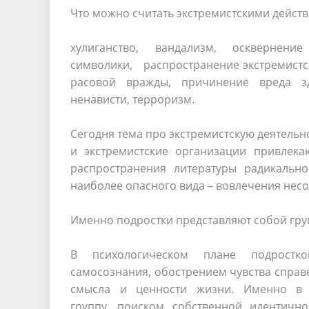
Что можно считать экстремистскими дейст
хулиганство, вандализм, осквернение 
символики, распространение экстремист
расовой вражды, причинение вреда з
ненависти, терроризм.
Сегодня тема про экстремистскую деятельн
и экстремистские организации привлека
распространения литературы радикально
наиболее опасного вида – вовлечения нес
Именно подростки представляют собой гру
В психологическом плане подростк
самосознания, обострением чувства справе
смысла и ценности жизни. Именно в 
группу, поиском собственной идентичн