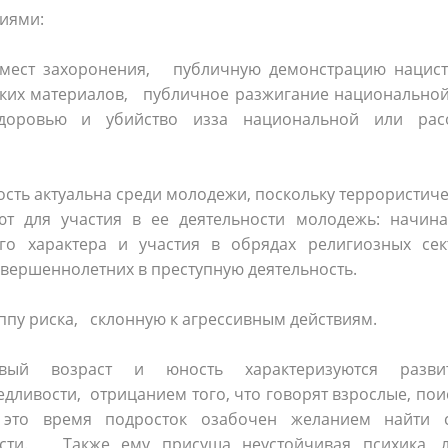
виями:
мест захоронения, публичную демонстрацию нацист
ских материалов, публичное разжигание национальной
доровью и убийство из­за национальной или рас
ость актуальна среди молодежи, поскольку террористич
ют для участия в ее деятельности молодежь: начина
го характера и участия в обрядах религиозных сек
овершеннолетних в преступную деятельность.
ппу риска, склонную к агрессивным действиям.
овый возраст и юность характеризуются разви
дливости, отрицанием того, что говорят взрослые, по
это время подросток озабочен желанием найти 
ости. Также ему присуща неустойчивая психика, л