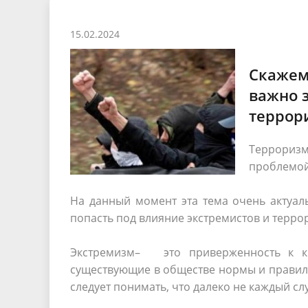
Песни о городе
Защита 
условий труда
Координационные и совещательные
Муницип
15.02.2024
Градостроительная деятельность
Инициат
органы
Противо
Скажем 
важно 
Результаты проверок
террор
Терроризм
проблемой
На данный момент эта тема очень актуал
попасть под влияние экстремистов и терро
Экстремизм– это приверженность к кр
существующие в обществе нормы и правила
следует понимать, что далеко не каждый с