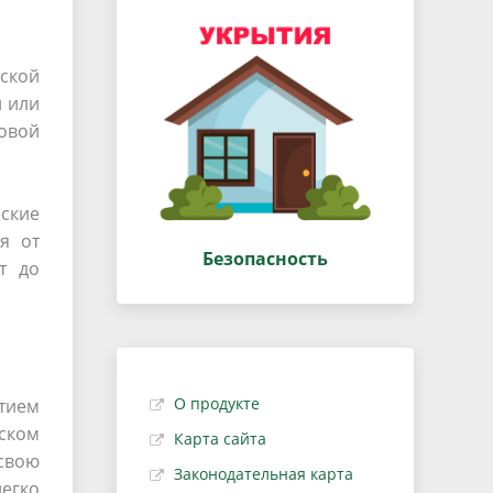
ской
 или
овой
еские
я от
Безопасность
т до
О продукте
тием
иском
Карта сайта
свою
Законодательная карта
егко