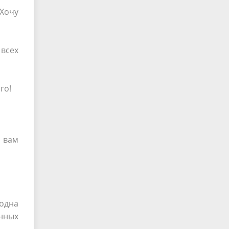
Хочу
всех
го!
о вам
 одна
нных