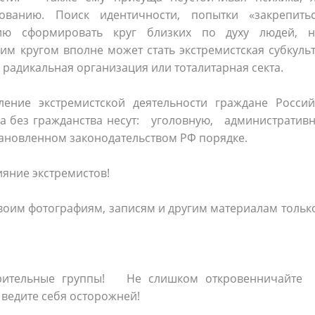
ванию. Поиск идентичности, попытки «закрепить
ию сформировать круг близких по духу людей, н
ким кругом вполне может стать экстремистская субкуль
радикальная организация или тоталитарная секта.
ние экстремистской деятельности граждане Россий
а без гражданства несут: уголовную, административ
тановленном законодательством РФ порядке.
ияние экстремистов!
 своим фотографиям, записям и другим материалам тольк
озрительные группы! Не слишком откровенничай
едите себя осторожней!