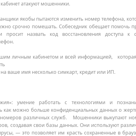
 кабинет атакуют мошенники.
бманщики якобы пытаются изменить номер телефона, ко
м нужно срочно помешать. Собеседник обещает помочь 
и просит назвать код восстановления доступа к с
лефон.
шим личным кабинетом и всей информацией, которая
ть
а ваше имя несколько сим­карт, кредит или ИП.
жия»: умение работать с технологиями и познан
ть как можно больше конфиденциальных данных о жерт
х номеров различных служб. Мошенники выкупают но
ров, создавая свои базы данных. Они используют разл
русы, — это позволяет им красть сохраненные в брау