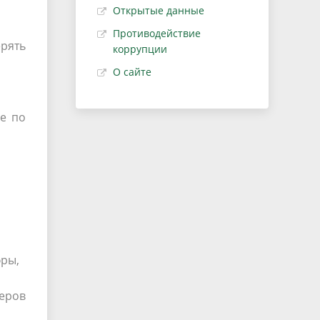
Открытые данные
Противодействие
ерять
коррупции
О сайте
е по
фры,
еров