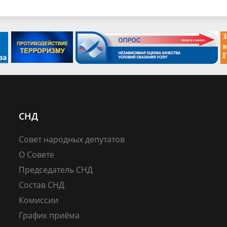
СНД
Совет народных депутатов
О Совете
Председатель СНД
Состав СНД
Комиссии
График приёма