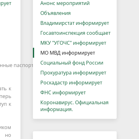
рует
данных
Анонс мероприятий
Городская среда
Объявления
Региональный контроль
оектов
Владимирстат информирует
Поддержка малого и среднего
Госавтоинспекция сообщает
предпринимательства
МКУ "УГОЧС" информирует
МО МВД информирует
Социальный фонд России
нные паспорта, СНИЛС, ИНН, поликлинику, к
Прокуратура информирует
Роскадастр информирует
ать к
ФНС информирует
еперь
Коронавирус. Официальная
туп к
информация.
иком
о, но