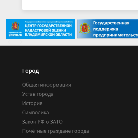
Город
Общая информация
Устав города
История
Символика
Закон РФ о ЗАТО
Почётные граждане города