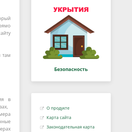
торый
прямо
айту
 там
Безопасность
ия в
вах,
О продукте
мера
Карта сайта
ичные
Законодательная карта
зерах