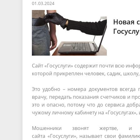
01.03.2024
Песни о городе
Защита 
условий труда
Координационные и совещательные
Муницип
Градостроительная деятельность
Инициат
Новая с
органы
Противо
Госуслу
Результаты проверок
Сайт «Госуслуги» содержит почти всю инфо
которой прикреплен человек, садик, школу,
Это удобно – номера документов всегда п
врачу, передать показания счетчиков и проч
это и опасно, потому что до сервиса добр
чужому личному кабинету на «Госуслугах», 
Мошенники звонят жертве, и пр
сайта «Госуслуги», называет свои фамили