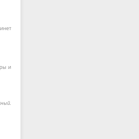
инет
оры и
жный.