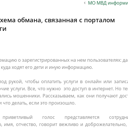
МО МВД информи
населения
Технопарковая зона
альные закупки
Муниципальный контроль
ивные проекты
Реализация Национальных пр
хема обмана, связанная с порталом
действие коррупции
Муниципально - частное
ги
партнёрство
рмацию о зарегистрированных на нем пользователях: да
 куда ходят его дети и иную информацию.
од рукой, чтобы оплатить услуги в онлайн или запис
ие услуги. Все, что нужно ­ это доступ в интернет. Но т
ались мошенники. Рассказываем, как они получают дос
и что делать, если это произошло.
иветливый голос представляется сотрудн
ю, имя, отчество, говорит вежливо и доброжелательн