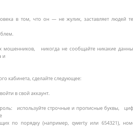
овека в том, что он — не жулик, заставляет людей т
облем.
ых мошенников, никогда не сообщайте никакие данны
а и
ого кабинета, сделайте следующее:
войти в свой аккаунт.
ароль: используйте строчные и прописные буквы, ци
е
ущих по порядку (например, qwerty или 654321), ном