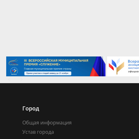
Город
Общая информация
Устав города