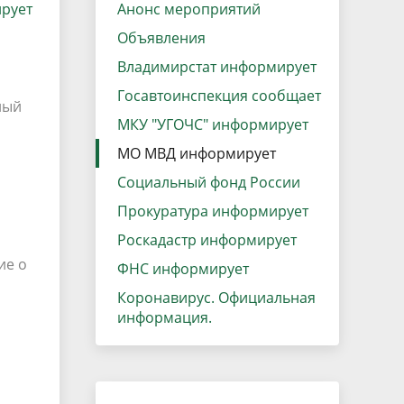
рует
данных
Анонс мероприятий
Городская среда
Объявления
Региональный контроль
оектов
Владимирстат информирует
Поддержка малого и среднего
Госавтоинспекция сообщает
ный
предпринимательства
МКУ "УГОЧС" информирует
МО МВД информирует
Социальный фонд России
Прокуратура информирует
Роскадастр информирует
ие о
ФНС информирует
Коронавирус. Официальная
информация.