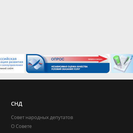
СНД
Совет народных депутатов
О Совете