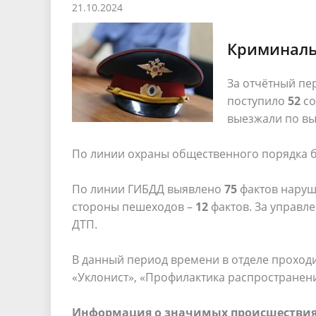
21.10.2024
Песни о городе
Защита 
условий труда
Координационные и совещательные
Муницип
Градостроительная деятельность
Инициат
Криминальн
органы
Противо
За отчётный пе
поступило
52
со
Результаты проверок
выезжали по вы
По линии охраны общественного порядка 
По линии ГИБДД выявлено
75
фактов нару
стороны пешеходов –
12
фактов. За управле
ДТП.
В данный период времени в отделе проход
«Уклонист», «Профилактика распространен
Информация о значимых происшестви