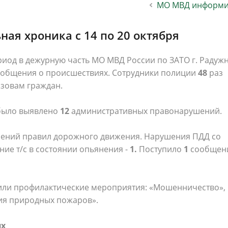
МО МВД информи
населения
Технопарковая зона
альные закупки
Муниципальный контроль
ивные проекты
Реализация Национальных пр
ая хроника с 14 по 20 октября
действие коррупции
Муниципально - частное
риод в дежурную часть МО МВД России по ЗАТО г. Радуж
партнёрство
общения о происшествиях. Сотрудники полиции
48
раз
зовам граждан.
было выявлено
12
административных правонарушений.
шений правил дорожного движения. Нарушения ПДД со
ние т/с в состоянии опьянения -
1.
Поступило
1
сообщен
или профилактические мероприятия: «Мошенничество»,
ия природных пожаров».
ях