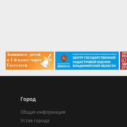
Город
Общая информация
Устав города