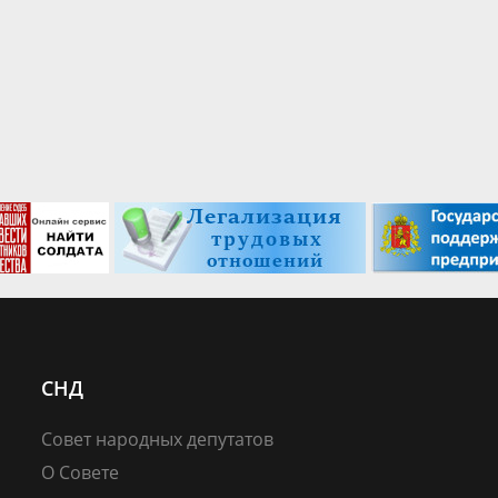
СНД
Совет народных депутатов
О Совете