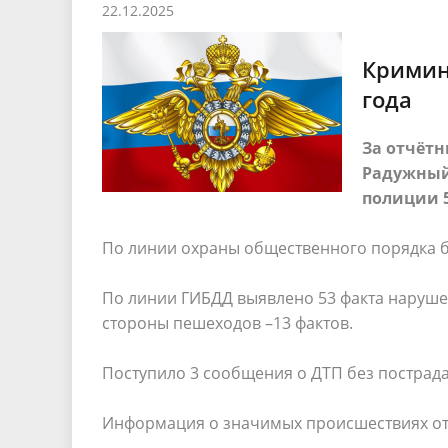
22.12.2025
Песни о городе
Защита 
условий труда
Координационные и совещательные
Муницип
Градостроительная деятельность
Инициат
Кримина
органы
Противо
года
За отчётн
Результаты проверок
Радужный
полиции 
По линии охраны общественного порядка 
По линии ГИБДД выявлено 53 факта наруш
стороны пешеходов –13 фактов.
Поступило 3 сообщения о ДТП без пострад
Информация о значимых происшествиях отс