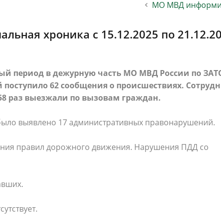
МО МВД информи
населения
Технопарковая зона
альные закупки
Муниципальный контроль
ивные проекты
Реализация Национальных пр
льная хроника с 15.12.2025 по 21.12.2
действие коррупции
Муниципально - частное
партнёрство
ый период в дежурную часть МО МВД России по ЗАТО
 поступило 62 сообщения о происшествиях. Сотруд
58 раз выезжали по вызовам граждан.
было выявлено 17 административных правонарушений.
ения правил дорожного движения. Нарушения ПДД со
авших.
утствует.