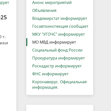
рует
данных
Анонс мероприятий
Городская среда
Объявления
Региональный контроль
оектов
025
Владимирстат информирует
Поддержка малого и среднего
Госавтоинспекция сообщает
предпринимательства
МКУ "УГОЧС" информирует
 г.
МО МВД информирует
ники
Социальный фонд России
Прокуратура информирует
Роскадастр информирует
ФНС информирует
Коронавирус. Официальная
информация.