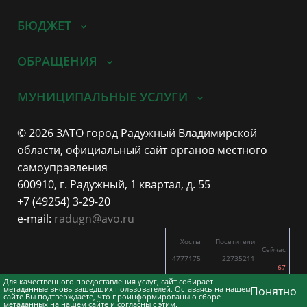
БЮДЖЕТ
ОБРАЩЕНИЯ
МУНИЦИПАЛЬНЫЕ УСЛУГИ
© 2026 ЗАТО город Радужный Владимирской
области, официальный сайт органов местного
самоуправления
600910, г. Радужный, 1 квартал, д. 55
+7 (49254) 3-29-20
e-mail:
radugn@avo.ru
Хосты
Посетители
Сейчас
4777175
22735211
67
3203
8201
Для качественного предоставления услуг, сайт собирает
метаданные вновь зашедших пользователей. Оставаясь на нашем
Понятно
сайте Вы подтверждаете, что проинформированы о сборе
метаданных на нашем сайте и согласны с этим.