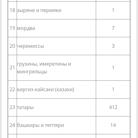
18
зыряне и пермяки
1
19
мордва
7
20
черемиссы
3
грузины, имеретины и
21
1
мингрельцы
22
киргиз-кайсаки (казаки)
1
23
татары
412
24
башкиры и тептяри
14