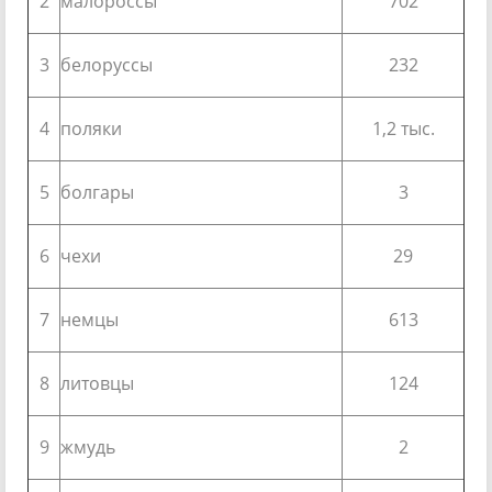
2
малороссы
702
3
белоруссы
232
4
поляки
1,2 тыс.
5
болгары
3
6
чехи
29
7
немцы
613
8
литовцы
124
9
жмудь
2