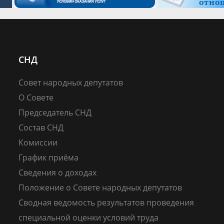
СНД
Совет народных депутатов
О Совете
Председатель СНД
Состав СНД
Комиссии
График приёма
Сведения о доходах
Положение о Совете народных депутатов
Сводная ведомость результатов проведения
специальной оценки условий труда