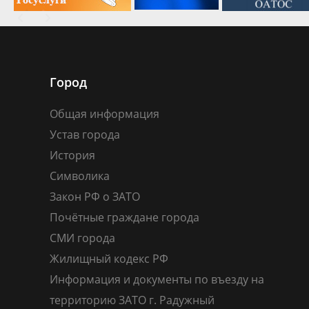
Город
Общая информация
Устав города
История
Символика
Закон РФ о ЗАТО
Почётные граждане города
СМИ города
Жилищный кодекс РФ
Информация и документы по въезду на
территорию ЗАТО г. Радужный