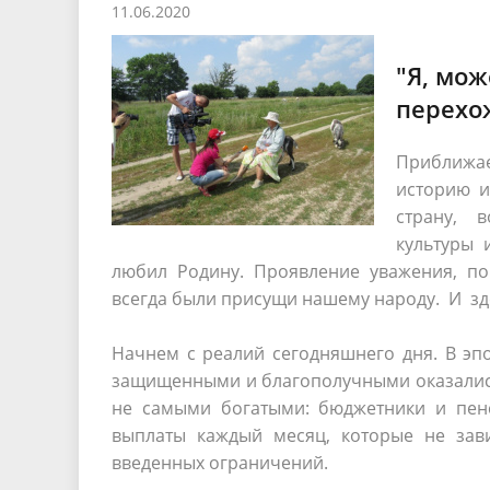
11.06.2020
Песни о городе
Защита 
условий труда
Координационные и совещательные
Муницип
Градостроительная деятельность
Инициат
"Я, мож
органы
Противо
перехо
Приближае
Результаты проверок
историю и
страну, в
культуры 
любил Родину. Проявление уважения, по
всегда были присущи нашему народу. И зд
Начнем с реалий сегодняшнего дня. В эп
защищенными и благополучными оказались
не самыми богатыми: бюджетники и пенс
выплаты каждый месяц, которые не зав
введенных ограничений.