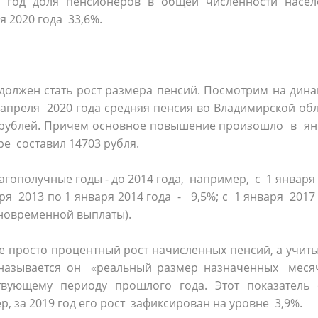
9 год доля пенсионеров в общей численности насел
ря 2020 года 33,6%.
олжен стать рост размера пенсий. Посмотрим на дина
1 апреля 2020 года средняя пенсия во Владимирской об
56 рублей. Причем основное повышение произошло в я
ре составил 14703 рубля.
агополучные годы - до 2014 года, например, с 1 января
ря 2013 по 1 января 2014 года - 9,5%; с 1 января 2017
единовременной выплаты).
е просто процентный рост начисленных пенсий, а учит
, называется он «реальный размер назначенных меся
вующему периоду прошлого года. Этот показатель 
р, за 2019 год его рост зафиксирован на уровне 3,9%.