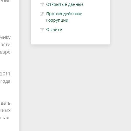
ения
Открытые данные
Противодействие
коррупции
О сайте
мику
ласти
нваре
 2011
 года
ывать
чных
стал