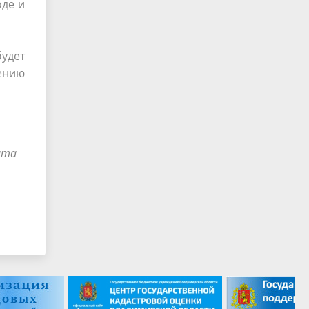
оде и
будет
шению
тата