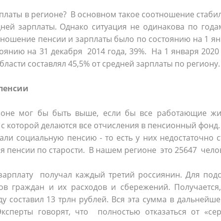
рплаты в регионе? В основном такое соотношение стаби
дней зарплаты. Однако ситуация не одинакова по года
тношение пенсии и зарплаты было по состоянию на 1 я
стоянию на 31 декабря 2014 года, 39%. На 1 января 2020
ласти составлял 45,5% от средней зарплаты по региону.
 пенсии
ионе мог бы быть выше, если бы все работающие жи
 с которой делаются все отчисления в пенсионный фонд.
али социальную пенсию - то есть у них недостаточно 
я пенсии по старости. В нашем регионе это 25647 чело
 зарплату получал каждый третий россиянин. Для под
ов граждан и их расходов и сбережений. Получается,
ду составил 13 трлн рублей. Вся эта сумма в дальнейш
ксперты говорят, что полностью отказаться от «сер