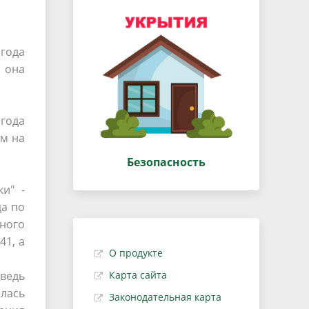
года
 она
года
ом на
Безопасность
и" -
да по
бного
41, а
О продукте
 ведь
Карта сайта
алась
Законодательная карта