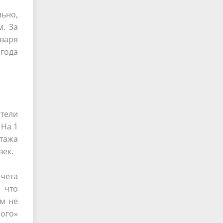
льно,
м. За
нваря
 года
тели
 На 1
стажа
век.
счета
 что
ем не
ого»