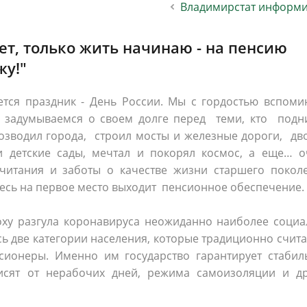
Владимирстат информи
населения
Технопарковая зона
альные закупки
Муниципальный контроль
ивные проекты
Реализация Национальных пр
ет, только жить начинаю - на пенсию
действие коррупции
Муниципально - частное
жу!"
партнёрство
тся праздник - День России. Мы с гордостью вспоми
 задумываемся о своем долге перед теми, кто подн
озводил города, строил мосты и железные дороги, дв
и детские сады, мечтал и покорял космос, а еще… о
читания и заботы о качестве жизни старшего покол
есь на первое место выходит пенсионное обеспечение.
оху разгула коронавируса неожиданно наиболее социа
 две категории населения, которые традиционно счит
ионеры. Именно им государство гарантирует стабил
исят от нерабочих дней, режима самоизоляции и др