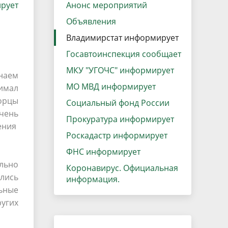
рует
данных
Анонс мероприятий
Городская среда
Объявления
Региональный контроль
оектов
Владимирстат информирует
Поддержка малого и среднего
Госавтоинспекция сообщает
предпринимательства
МКУ "УГОЧС" информирует
наем
МО МВД информирует
имал
орцы
Социальный фонд России
чень
Прокуратура информирует
ения
Роскадастр информирует
ФНС информирует
льно
Коронавирус. Официальная
ались
информация.
ьные
угих