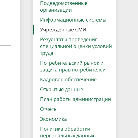
данных
Подведомственные
Городская среда
организации
Региональный контроль
оектов
Информационные системы
Поддержка малого и среднего
Учрежденные СМИ
предпринимательства
Результаты проведения
специальной оценки условий
труда
Потребительский рынок и
защита прав потребителей
Кадровое обеспечение
Открытые данные
План работы администрации
Отчёты
Экономика
Политика обработки
персональных данных