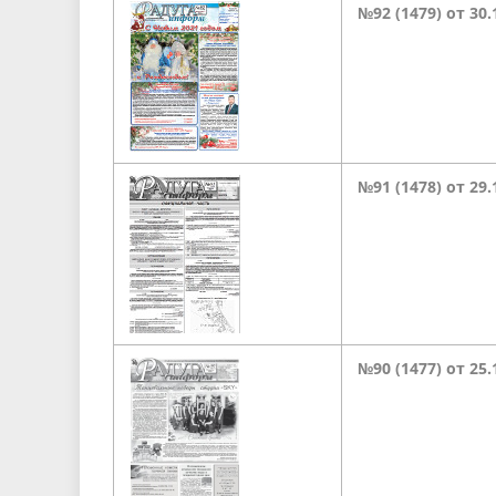
№92 (1479) от 30.
Песни о городе
Защита 
условий труда
Координационные и совещательные
Муницип
Градостроительная деятельность
Инициат
органы
Противо
Результаты проверок
№91 (1478) от 29
№90 (1477) от 25.