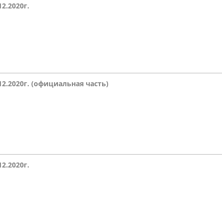
12.2020г.
населения
Технопарковая зона
альные закупки
Муниципальный контроль
ивные проекты
Реализация Национальных пр
действие коррупции
Муниципально - частное
партнёрство
.12.2020г. (официальная часть)
12.2020г.