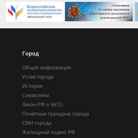
Город
Общая информация
Устав города
История
Символика
Закон РФ о ЗАТО
Почётные граждане города
СМИ города
Жилищный кодекс РФ