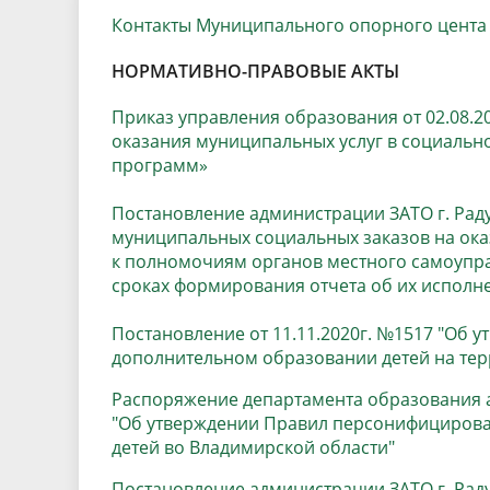
Песни о городе
Защита 
Контакты Муниципального опорного цента
условий труда
Координационные и совещательные
Муницип
Градостроительная деятельность
Инициат
НОРМАТИВНО-ПРАВОВЫЕ АКТЫ
органы
Противо
Приказ управления образования от 02.08.2
оказания муниципальных услуг в социаль
программ»
Результаты проверок
Постановление администрации ЗАТО г. Рад
муниципальных социальных заказов на ока
к полномочиям органов местного самоупра
сроках формирования отчета об их исполн
Постановление от 11.11.2020г. №1517 "Об
дополнительном образовании детей на тер
Распоряжение департамента образования а
"Об утверждении Правил персонифициров
детей во Владимирской области"
Постановление администрации ЗАТО г. Раду