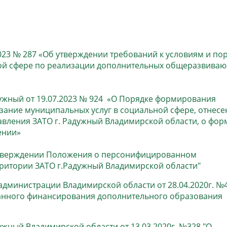
населения
Технопарковая зона
альные закупки
Муниципальный контроль
ивные проекты
Реализация Национальных пр
действие коррупции
Муниципально - частное
023 № 287 «Об утверждении требований к условиям и по
партнёрство
ной сфере по реализации дополнительных общеразвива
ужный от 19.07.2023 № 924 «О Порядке формирования
зание муниципальных услуг в социальной сфере, отнес
вления ЗАТО г. Радужный Владимирской области, о фор
ении»
 утверждении Положения о персонифицированном
ритории ЗАТО г.Радужный Владимирской области"
дминистрации Владимирской области от 28.04.2020г. №
анного финансирования дополнительного образования
жный Владимирской области от 13.03.2020г. №328 "О