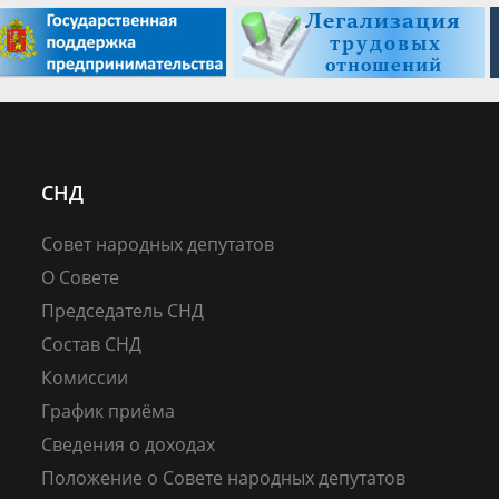
СНД
Совет народных депутатов
О Совете
Председатель СНД
Состав СНД
Комиссии
График приёма
Сведения о доходах
Положение о Совете народных депутатов