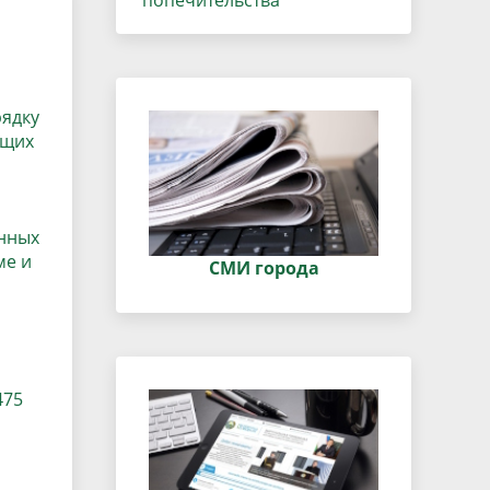
попечительства
данных
Городская среда
Региональный контроль
оектов
Поддержка малого и среднего
рядку
предпринимательства
ющих
енных
ме и
СМИ города
475