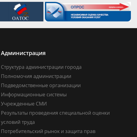
Администрация
Структура администрации города
Полномочия администрации
Подведомственные организации
Информационные системы
Учрежденные СМИ
Результаты проведения специальной оценки
условий труда
Потребительский рынок и защита прав