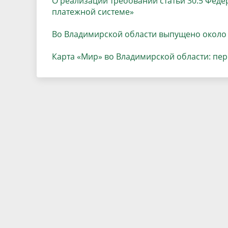
О реализации требований статьи 30.5 Фед
Песни о городе
Защита 
платежной системе»
условий труда
Координационные и совещательные
Муницип
Градостроительная деятельность
Инициат
Во Владимирской области выпущено около 7
органы
Противо
Карта «Мир» во Владимирской области: пер
Результаты проверок