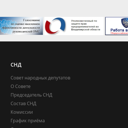
СНД
Совет народных депутатов
О Совете
Председатель СНД
Состав СНД
Комиссии
График приёма