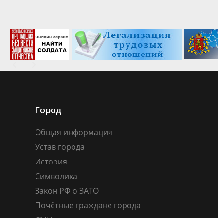
Город
Общая информация
Устав города
История
Символика
Закон РФ о ЗАТО
Почётные граждане города