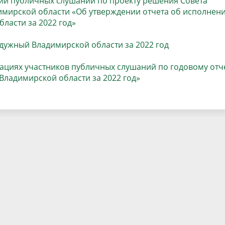
нии публичных слушаний по проекту решения Совета
населения
Технопарковая зона
имирской области «Об утверждении отчета об исполнен
ласти за 2022 год»
альные закупки
Муниципальный контроль
ивные проекты
Реализация Национальных пр
дужный Владимирской области за 2022 год
действие коррупции
Муниципально - частное
партнёрство
дациях участников публичных слушаний по годовому отч
Владимирской области за 2022 год»