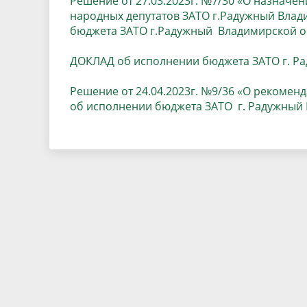
Решение от 27.03.2023г. №7/30 «О назначе
Песни о городе
Защита 
народных депутатов ЗАТО г.Радужный Влад
условий труда
бюджета ЗАТО г.Радужный Владимирской об
Координационные и совещательные
Муницип
Градостроительная деятельность
Инициат
органы
ДОКЛАД об исполнении бюджета ЗАТО г. Ра
Противо
Решение от 24.04.2023г. №9/36 «О рекомен
об исполнении бюджета ЗАТО г. Радужный 
Результаты проверок