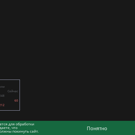
ели
Сейчас
248
60
212
ется для обработки
аете, что
Понятно
олжны покинуть сайт.