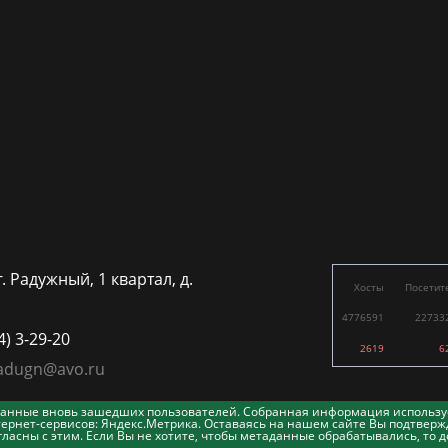
г. Радужный, 1 квартал, д.
Хосты
Посетит
4776591
22733
4) 3-29-20
2619
6
adugn@avo.ru
таданные вновь зашедших пользователей. Собранная информация использу
ернет-сервисов: Яндекс.Метрика. Оставаясь на нашем сайте Вы подтвержд
асны с этим. Если Вы не хотите, чтобы метаданные обрабатывались, то д