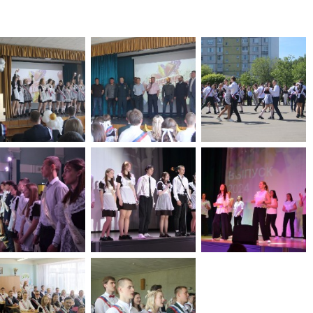
населения
Технопарковая зона
альные закупки
Муниципальный контроль
ивные проекты
Реализация Национальных пр
действие коррупции
Муниципально - частное
партнёрство