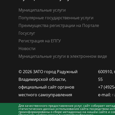
Муниципальные услуги
Популярные государственные услуги
Преимущества регистрации на Портале
Госуслуг
Регистрация на ЕПГУ
Новости
Муниципальные услуги в электронном виде
© 2026 ЗАТО город Радужный
600910, 
Владимирской области,
55
официальный сайт органов
+7 (4925
местного самоуправления
e-mail:
r
Для качественного предоставления услуг, сайт собирает ме
статистических данных использования сайта посредством инт
проинформированы о сборе метаданных на нашем сайте и согл
Отключить cookies можно в настройках браузера.