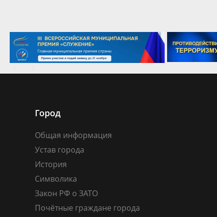
Город
Общая информация
Устав города
История
Символика
Закон РФ о ЗАТО
Почётные граждане города