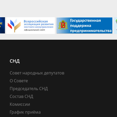
СНД
Совет народных депутатов
О Совете
Председатель СНД
Состав СНД
Комиссии
График приёма