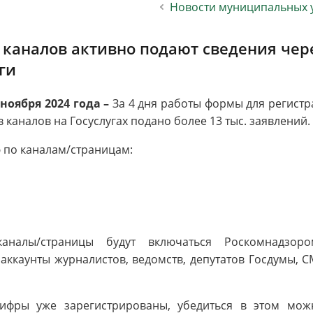
Новости муниципальных 
населения
Технопарковая зона
альные закупки
Муниципальный контроль
ивные проекты
Реализация Национальных пр
 каналов активно подают сведения чер
действие коррупции
Муниципально - частное
ги
партнёрство
 ноября 2024 года –
За 4 дня работы формы для регист
 каналов на Госуслугах подано более 13 тыс. заявлений.
 по каналам/страницам:
аналы/страницы будут включаться Роскомнадзор
аккаунты журналистов, ведомств, депутатов Госдумы, 
фры уже зарегистрированы, убедиться в этом мож