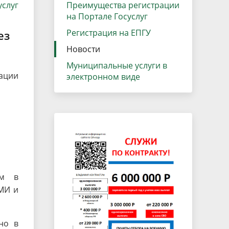
услуг
данных
Преимущества регистрации
Городская среда
на Портале Госуслуг
Региональный контроль
оектов
Регистрация на ЕПГУ
ез
Поддержка малого и среднего
Новости
предпринимательства
Муниципальные услуги в
рации
электронном виде
ом в
СМИ и
но в