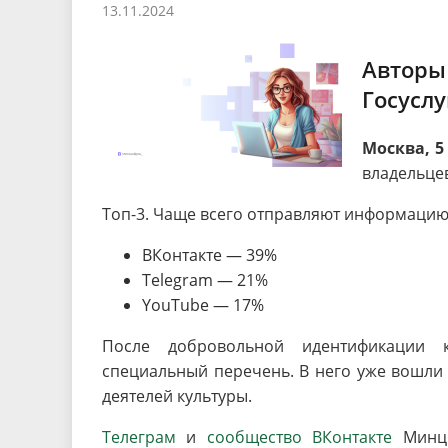
13.11.2024
Песни о городе
Защита 
условий труда
Координационные и совещательные
Муницип
Градостроительная деятельность
Инициат
Авторы
органы
Противо
Госуслу
Москва, 5
Результаты проверок
владельцев
Топ-3. Чаще всего отправляют информацию
ВКонтакте — 39%
Telegram — 21%
YouTube — 17%
После добровольной идентификации к
специальный перечень. В него уже вошли 
деятелей культуры.
Телеграм
и
сообщество ВКонтакте
Минци