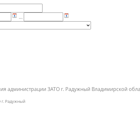
р
населения
Технопарковая зона
альные закупки
Муниципальный контроль
…
ивные проекты
Реализация Национальных пр
действие коррупции
Муниципально - частное
партнёрство
ия администрации ЗАТО г. Радужный Владимирской обл
 г. Радужный