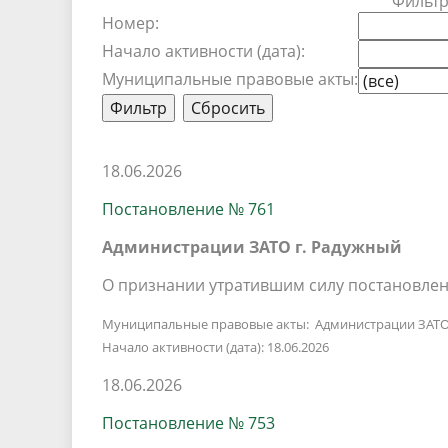
Фильт
Песни о городе
Защита 
Номер:
условий труда
Координационные и совещательные
Муницип
Начало активности (дата):
Градостроительная деятельность
Инициат
Муниципальные правовые акты:
органы
Противо
Результаты проверок
18.06.2026
Постановление № 761
Администрации ЗАТО г. Радужный
О признании утратившим силу постановлен
Муниципальные правовые акты: Администрации ЗАТО
Начало активности (дата): 18.06.2026
18.06.2026
Постановление № 753