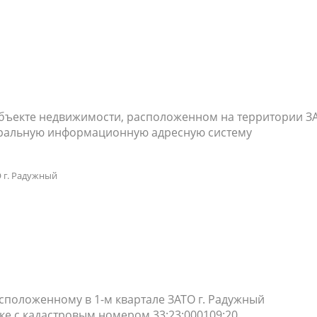
объекте недвижимости, расположенном на территории З
деральную информационную адресную систему
 г. Радужный
сположенному в 1-м квартале ЗАТО г. Радужный
ке с кадастровым номером 33:23:000109:20