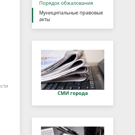
данных
Порядок обжалования
Городская среда
Муниципальные правовые
Региональный контроль
оектов
акты
Поддержка малого и среднего
предпринимательства
асти
СМИ города