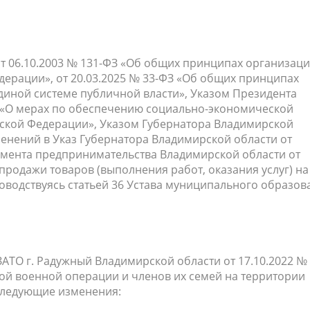
населения
Технопарковая зона
альные закупки
Муниципальный контроль
ивные проекты
Реализация Национальных пр
действие коррупции
Муниципально - частное
т 06.10.2003 № 131-ФЗ «Об общих принципах организац
ерации», от 20.03.2025 № 33-ФЗ «Об общих принципах
партнёрство
диной системе публичной власти», Указом Президента
1 «О мерах по обеспечению социально-экономической
йской Федерации», Указом Губернатора Владимирской
зменений в Указ Губернатора Владимирской области от
тамента предпринимательства Владимирской области от
продажи товаров (выполнения работ, оказания услуг) на
оводствуясь статьей 36 Устава муниципального образов
ЗАТО г. Радужный Владимирской области от 17.10.2022 №
ой военной операции и членов их семей на территории
следующие изменения: