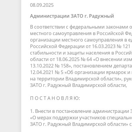
08.09.2025
Песни о городе
Защита 
условий труда
Координационные и совещательные
Муницип
Администрации ЗАТО г. Радужный
Градостроительная деятельность
Инициат
органы
Противо
В соответствии с федеральными законами о
местного самоуправления в Российской Фед
организации местного самоуправления в е
Российской Федерации от 16.03.2023 № 12
Результаты проверок
стабильности и защиты населения в Росси
области от 18.06.2025 № 64 «О внесении и
13.10.2022 № 158», постановлением депар
12.04.2021 № 5 «Об организации ярмарок и 
на территории Владимирской области», рук
ЗАТО г. Радужный Владимирской области,
П О С Т А Н О В Л Я Ю:
1. Внести в постановление администрации 
«О мерах поддержки участников специальн
ЗАТО г. Радужный Владимирской области» 