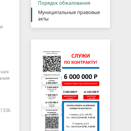
данных
Порядок обжалования
Городская среда
Муниципальные правовые
Региональный контроль
оектов
акты
Поддержка малого и среднего
ии
предпринимательства
 них
ания
 1336