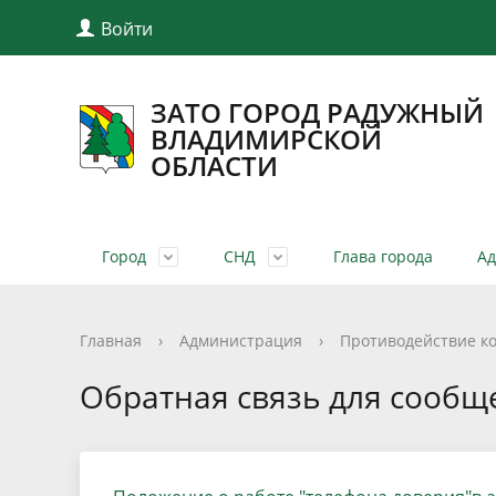
Войти
ЗАТО ГОРОД РАДУЖНЫЙ
ВЛАДИМИРСКОЙ
ОБЛАСТИ
Город
СНД
Глава города
А
Общая информация
Совет народных депутатов
Структура администрации города
Проекты административных
Нормативно-правовые акты по
Личный прием граждан
Муниципальные услуги
Устав го
О Совете
Полномо
Проекты
Публичн
Нормати
Популяр
Главная
›
Администрация
›
Противодействие к
регламентов
бюджету
Закон РФ о ЗАТО
Комиссии
Учрежденные СМИ
Почётны
График 
Результ
Утвержд
Обратная связь для сообщ
оценки у
Информация и документы по въезду
Финансовая грамотность
Муниципальные услуги в
Социаль
на территорию ЗАТО г. Радужный
Сводная ведомость результатов
Обзоры обращений, обобщенная
электронном виде
Политик
Общерос
План работы администрации
Фотогал
Отчёты
проведения специальной оценки
информация
данных
граждан