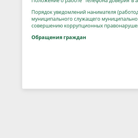
Положение о работе "телефона доверия"в 
Песни о городе
Защита 
условий труда
Порядок уведомлений нанимателя (работод
Координационные и совещательные
Муницип
Градостроительная деятельность
Инициат
муниципального служащего муниципальног
органы
совершению коррупционных правонаруше
Противо
Обращения граждан
Результаты проверок