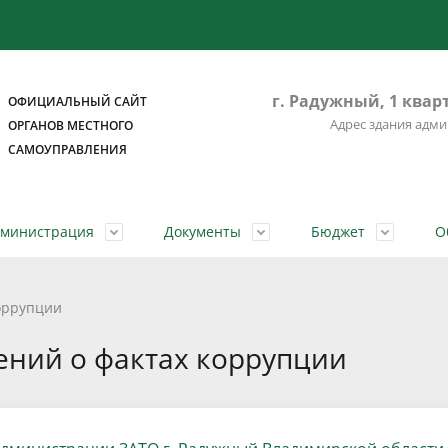
г. Радужный, 1 кварт
ОФИЦИАЛЬНЫЙ САЙТ
Адрес здания адм
ОРГАНОВ МЕСТНОГО
САМОУПРАВЛЕНИЯ
дминистрация
Документы
Бюджет
О
рода
чия администрации
 документов
ые слушания по бюджету
вная правовая база
ные государственные услуги
История
Председатель СНД
Подведомственные организа
Порядок обжалования
Проекты бюджетов
Ответственные за работу с
Преимущества регистрации н
оррупции
обращениями граждан
Портале Госуслуг
е граждане города
приёма
аты проведения специальной
ённые бюджеты
СМИ города
Сведения о доходах
Потребительский рынок и за
Реестры расходных обязатель
ений о фактах коррупции
словий труда
прав потребителей
ная сфера
Организации города
а обработки персональных
сийский день приема
Регламент Совета народных
ерея
Стихотворения о городе
Экономика
депутатов