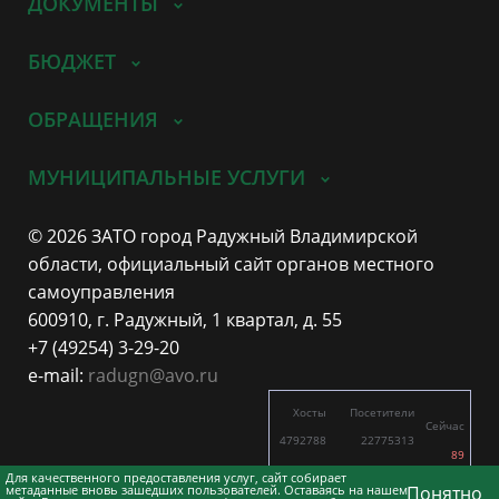
ДОКУМЕНТЫ
БЮДЖЕТ
ОБРАЩЕНИЯ
МУНИЦИПАЛЬНЫЕ УСЛУГИ
© 2026 ЗАТО город Радужный Владимирской
области, официальный сайт органов местного
самоуправления
600910, г. Радужный, 1 квартал, д. 55
+7 (49254) 3-29-20
e-mail:
radugn@avo.ru
Хосты
Посетители
Сейчас
4792788
22775313
89
10400
23863
Для качественного предоставления услуг, сайт собирает
метаданные вновь зашедших пользователей. Оставаясь на нашем
Понятно