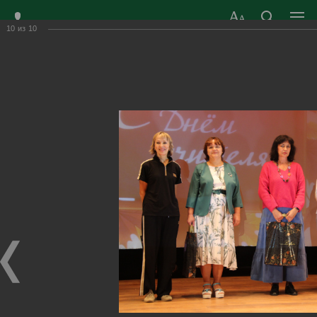
10
из
10
ЗАТО ГОРОД
ОФИЦИАЛЬНЫЙ САЙТ
РАДУЖНЫЙ
ОРГАНОВ МЕСТНОГО
ВЛАДИМИРСКОЙ
САМОУПРАВЛЕНИЯ
ОБЛАСТИ
г. Радужный, 1 квартал, д.55
Адрес здания администрации
radugn@avo.ru
Электронная почта
Главная
›
Город
›
Фотогалерея
›
Новости
›
День учителя 2024г.
День учителя 2024г.