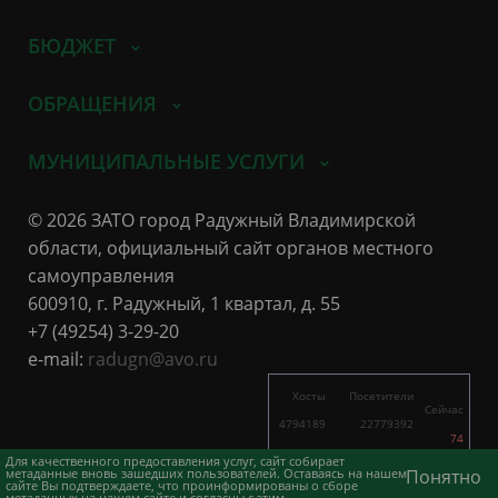
БЮДЖЕТ
ОБРАЩЕНИЯ
МУНИЦИПАЛЬНЫЕ УСЛУГИ
© 2026 ЗАТО город Радужный Владимирской
области, официальный сайт органов местного
самоуправления
600910, г. Радужный, 1 квартал, д. 55
+7 (49254) 3-29-20
e-mail:
radugn@avo.ru
Хосты
Посетители
Сейчас
4794189
22779392
74
11801
27974
Для качественного предоставления услуг, сайт собирает
метаданные вновь зашедших пользователей. Оставаясь на нашем
Понятно
сайте Вы подтверждаете, что проинформированы о сборе
метаданных на нашем сайте и согласны с этим.