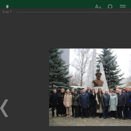
2
из
7
ЗАТО ГОРОД
ОФИЦИАЛЬНЫЙ САЙТ
РАДУЖНЫЙ
ОРГАНОВ МЕСТНОГО
ВЛАДИМИРСКОЙ
САМОУПРАВЛЕНИЯ
ОБЛАСТИ
г. Радужный, 1 квартал, д.55
Адрес здания администрации
radugn@avo.ru
Электронная почта
Главная
›
Город
›
Фотогалерея
›
Новости
›
Заседание Совета представительных органов
муниципальных образований Владимирской области