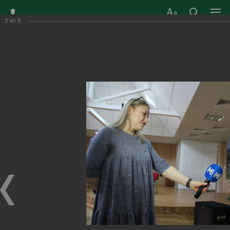
3
из
9
ЗАТО ГОРОД
ОФИЦИАЛЬНЫЙ САЙТ
РАДУЖНЫЙ
ОРГАНОВ МЕСТНОГО
ВЛАДИМИРСКОЙ
САМОУПРАВЛЕНИЯ
ОБЛАСТИ
г. Радужный, 1 квартал, д.55
Адрес здания администрации
radugn@avo.ru
Электронная почта
Главная
›
Город
›
Фотогалерея
›
Новости
›
Конкурс чтецов «Живая классика»
Конкурс чтецов «Живая классика»