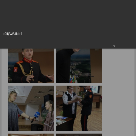
Конкурс чтецов «Живая классика»
20.03.2025
Фото: А.Торопова.
c9iIjAWUNb4