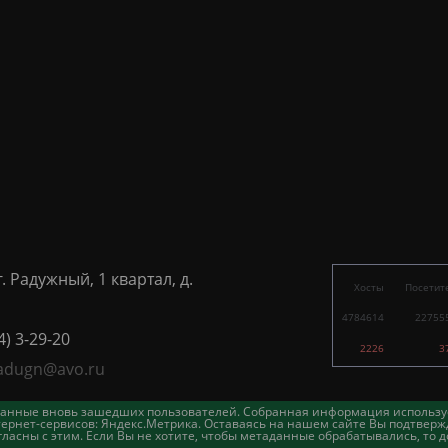
г. Радужный, 1 квартал, д.
Хосты
Посетит
4784614
22755
4) 3-29-20
2226
3
adugn@avo.ru
таданные вновь зашедших пользователей. Собранная информация использу
ернет-сервисов: Яндекс.Метрика. Оставаясь на нашем сайте Вы подтвержд
асны с этим. Если Вы не хотите, чтобы метаданные обрабатывались, то д