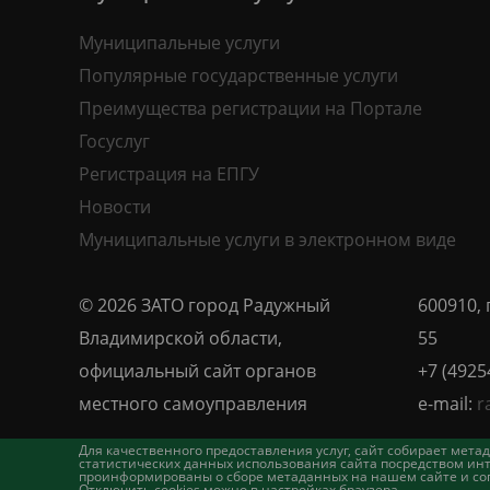
Муниципальные услуги
Популярные государственные услуги
Преимущества регистрации на Портале
Госуслуг
Регистрация на ЕПГУ
Новости
Муниципальные услуги в электронном виде
© 2026 ЗАТО город Радужный
600910, 
Владимирской области,
55
официальный сайт органов
+7 (4925
местного самоуправления
e-mail:
r
Для качественного предоставления услуг, сайт собирает ме
статистических данных использования сайта посредством инт
проинформированы о сборе метаданных на нашем сайте и согл
Отключить cookies можно в настройках браузера.