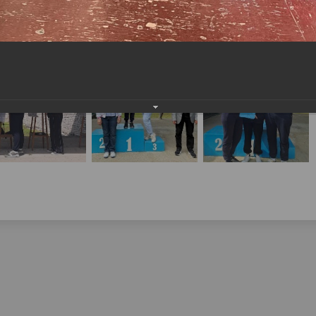
населения
Технопарковая зона
альные закупки
Муниципальный контроль
ивные проекты
Реализация Национальных пр
действие коррупции
Муниципально - частное
партнёрство