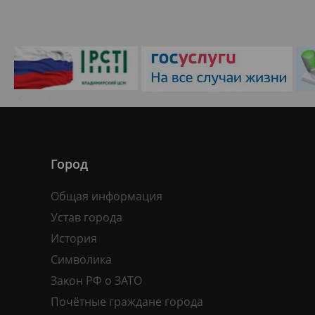
Город
Общая информация
Устав города
История
Символика
Закон РФ о ЗАТО
Почётные граждане города