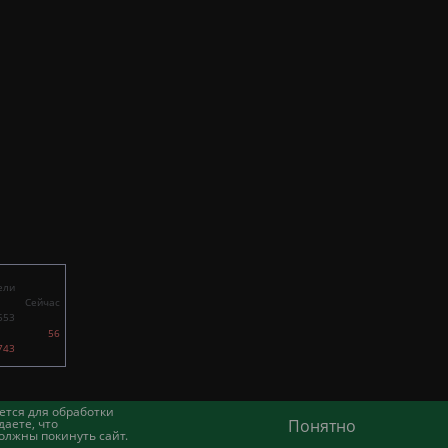
ели
Сейчас
553
56
743
ется для обработки
аете, что
Понятно
олжны покинуть сайт.