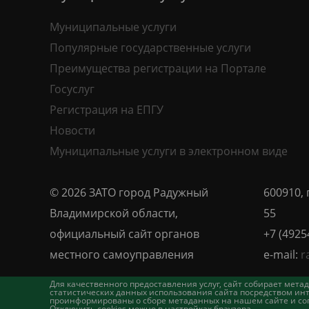
Муниципальные услуги
Популярные государственные услуги
Преимущества регистрации на Портале
Госуслуг
Регистрация на ЕПГУ
Новости
Муниципальные услуги в электронном виде
© 2026 ЗАТО город Радужный
600910, 
Владимирской области,
55
официальный сайт органов
+7 (4925
местного самоуправления
e-mail:
r
Для качественного предоставления услуг, сайт собирает ме
статистических данных использования сайта посредством инт
проинформированы о сборе метаданных на нашем сайте и согл
Отключить cookies можно в настройках браузера.