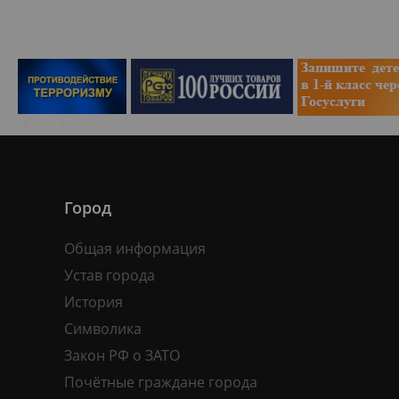
Город
Общая информация
Устав города
История
Символика
Закон РФ о ЗАТО
Почётные граждане города