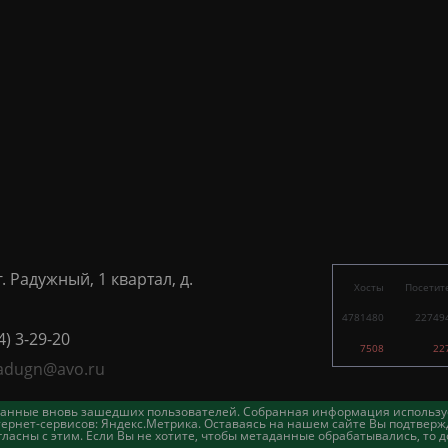
г. Радужный, 1 квартал, д.
Хосты
Посетит
4781480
22749
4) 3-29-20
7508
22
adugn@avo.ru
таданные вновь зашедших пользователей. Собранная информация использу
ернет-сервисов: Яндекс.Метрика. Оставаясь на нашем сайте Вы подтвержд
асны с этим. Если Вы не хотите, чтобы метаданные обрабатывались, то д