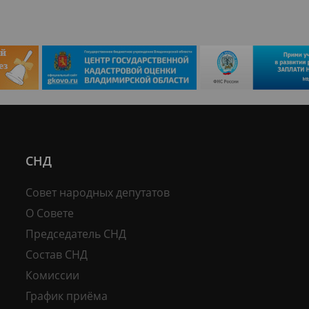
СНД
Совет народных депутатов
О Совете
Председатель СНД
Состав СНД
Комиссии
График приёма