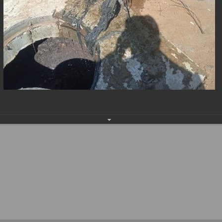
025)
населения
Технопарковая зона
альные закупки
Муниципальный контроль
ивные проекты
Реализация Национальных пр
действие коррупции
Муниципально - частное
партнёрство