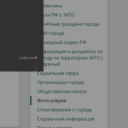
данных
Городская среда
Символика
Региональный контроль
Закон РФ о ЗАТО
оектов
Почётные граждане города
Поддержка малого и среднего
СМИ города
предпринимательства
Жилищный кодекс РФ
Информация и документы по
въезду на территорию ЗАТО г.
Слайд-шоу:
Радужный
Социальная сфера
Организации города
Общественная палата
Фотогалерея
Стихотворения о городе
Справочная информация