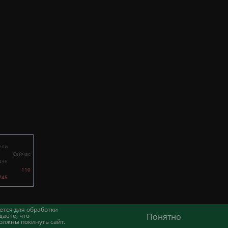
ели
Сейчас
436
110
745
ется для обработки
аете, что
Понятно
олжны покинуть сайт.