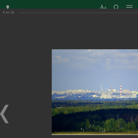
9
из
26
ЗАТО ГОРОД
ОФИЦИАЛЬНЫЙ САЙТ
РАДУЖНЫЙ
ОРГАНОВ МЕСТНОГО
ВЛАДИМИРСКОЙ
САМОУПРАВЛЕНИЯ
ОБЛАСТИ
г. Радужный, 1 квартал, д.55
Адрес здания администрации
radugn@avo.ru
Электронная почта
Главная
›
Город
›
Фотогалерея
›
Окрестности
Окрестности