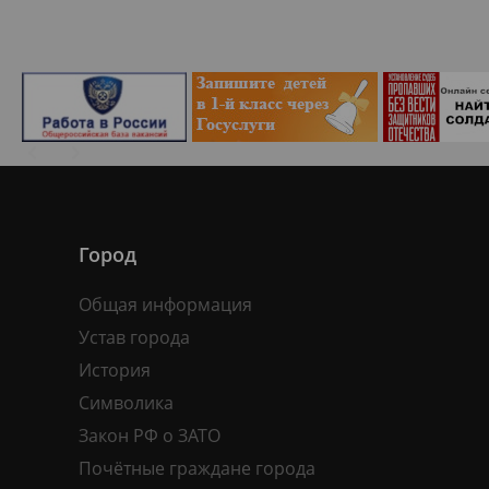
Город
Общая информация
Устав города
История
Символика
Закон РФ о ЗАТО
Почётные граждане города