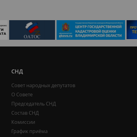
СНД
Совет народных депутатов
О Совете
Председатель СНД
Состав СНД
Комиссии
График приёма