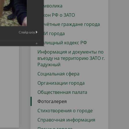
данных
Городская среда
Символика
Региональный контроль
Закон РФ о ЗАТО
оектов
Почётные граждане города
Поддержка малого и среднего
СМИ города
Слайд-шоу:
предпринимательства
Жилищный кодекс РФ
Информация и документы по
въезду на территорию ЗАТО г.
Радужный
Социальная сфера
Организации города
Общественная палата
Фотогалерея
Стихотворения о городе
Справочная информация