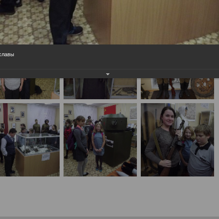
населения
Технопарковая зона
альные закупки
Муниципальный контроль
ивные проекты
Реализация Национальных пр
действие коррупции
Муниципально - частное
 славы
партнёрство