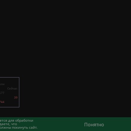
ели
Сейчас
577
39
744
ется для обработки
аете, что
Понятно
олжны покинуть сайт.