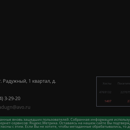
г. Радужный, 1 квартал, д.
Хосты
Посетит
4769132
22707
4) 3-29-20
1407
2
adugn@avo.ru
таданные вновь зашедших пользователей. Собранная информация использу
ернет-сервисов: Яндекс.Метрика. Оставаясь на нашем сайте Вы подтвержд
асны с этим. Если Вы не хотите, чтобы метаданные обрабатывались, то д