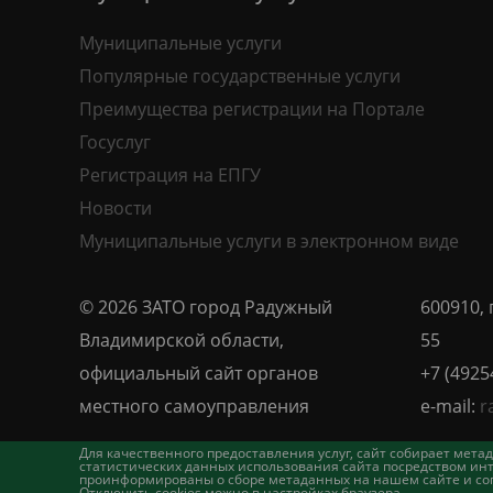
Муниципальные услуги
Популярные государственные услуги
Преимущества регистрации на Портале
Госуслуг
Регистрация на ЕПГУ
Новости
Муниципальные услуги в электронном виде
© 2026 ЗАТО город Радужный
600910, 
Владимирской области,
55
официальный сайт органов
+7 (4925
местного самоуправления
e-mail:
r
Для качественного предоставления услуг, сайт собирает ме
статистических данных использования сайта посредством инт
проинформированы о сборе метаданных на нашем сайте и согл
Отключить cookies можно в настройках браузера.