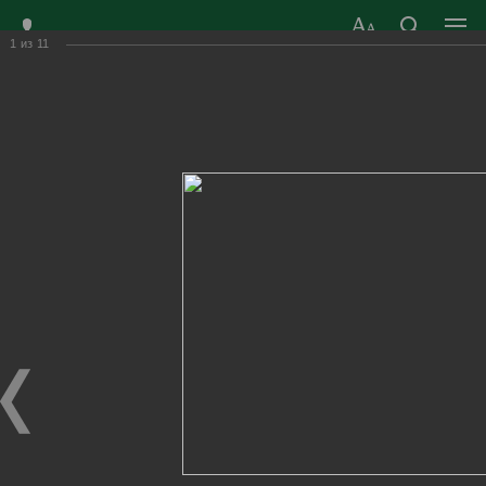
1
из
11
ЗАТО ГОРОД
ОФИЦИАЛЬНЫЙ САЙТ
РАДУЖНЫЙ
ОРГАНОВ МЕСТНОГО
ВЛАДИМИРСКОЙ
САМОУПРАВЛЕНИЯ
ОБЛАСТИ
г. Радужный, 1 квартал, д.55
Адрес здания администрации
radugn@avo.ru
Электронная почта
Главная
›
Город
›
Фотогалерея
›
Новости
›
22 июня - День памяти и скорби
22 июня - День памяти и скорби