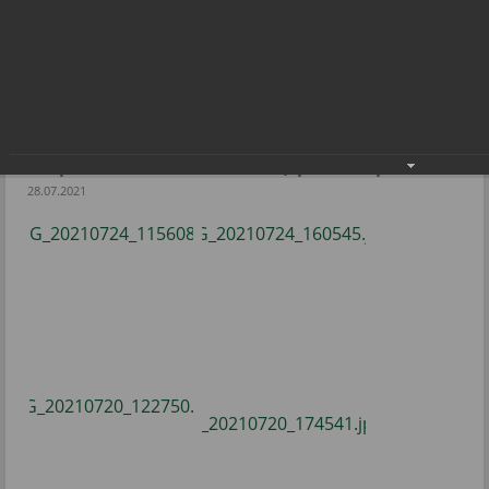
Летний региональный детско-
юношеский патриотический слет
«Мещерские зори»
Летний региональный детско-юношеский
патриотический слет «Мещерские зори»
28.07.2021