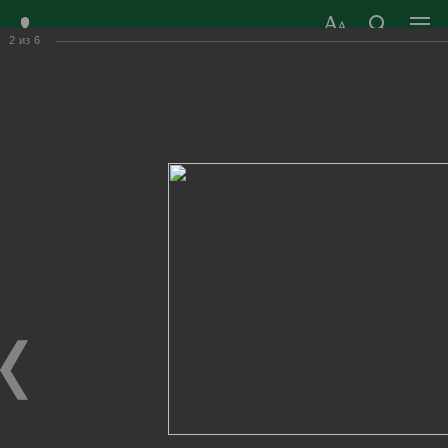
2
из
6
ЗАТО ГОРОД
ОФИЦИАЛЬНЫЙ САЙТ
РАДУЖНЫЙ
ОРГАНОВ МЕСТНОГО
ВЛАДИМИРСКОЙ
САМОУПРАВЛЕНИЯ
ОБЛАСТИ
г. Радужный, 1 квартал, д.55
Адрес здания администрации
radugn@avo.ru
Электронная почта
Главная
›
Город
›
Фотогалерея
›
Новости
›
Летний региональный детско-юношеский патриотический
слет «Мещерские зори»