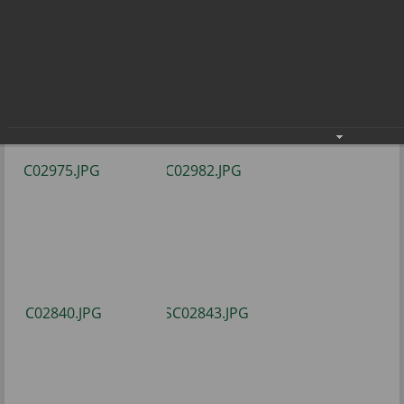
по стритболу
Соревнования среди дворовых команд по
стритболу
28.08.2021
Фото: В.Бобровой.