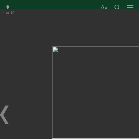
4
из
14
ЗАТО ГОРОД
ОФИЦИАЛЬНЫЙ САЙТ
РАДУЖНЫЙ
ОРГАНОВ МЕСТНОГО
ВЛАДИМИРСКОЙ
САМОУПРАВЛЕНИЯ
ОБЛАСТИ
г. Радужный, 1 квартал, д.55
Адрес здания администрации
radugn@avo.ru
Электронная почта
Главная
›
Город
›
Фотогалерея
›
Новости
›
Соревнования среди дворовых команд по стритболу
Соревнования среди дворовых команд