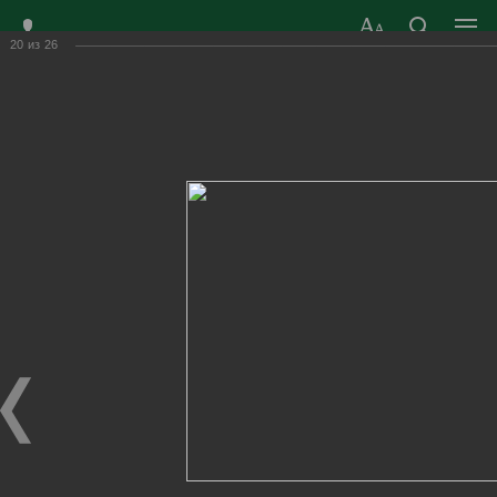
20
из
26
ЗАТО ГОРОД
ОФИЦИАЛЬНЫЙ САЙТ
РАДУЖНЫЙ
ОРГАНОВ МЕСТНОГО
ВЛАДИМИРСКОЙ
САМОУПРАВЛЕНИЯ
ОБЛАСТИ
г. Радужный, 1 квартал, д.55
Адрес здания администрации
radugn@avo.ru
Электронная почта
Главная
›
Город
›
Фотогалерея
›
Новости
›
День знаний - 2021г.
День знаний - 2021г.