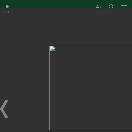
4
из
7
ЗАТО ГОРОД
ОФИЦИАЛЬНЫЙ САЙТ
РАДУЖНЫЙ
ОРГАНОВ МЕСТНОГО
ВЛАДИМИРСКОЙ
САМОУПРАВЛЕНИЯ
ОБЛАСТИ
г. Радужный, 1 квартал, д.55
Адрес здания администрации
radugn@avo.ru
Электронная почта
Главная
›
Город
›
Фотогалерея
›
Новости
›
Герой для молодого поколения
Герой для молодого поколения