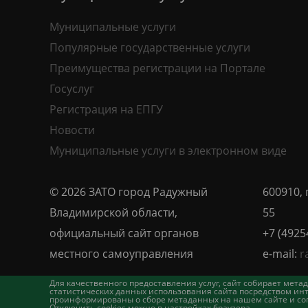
Муниципальные услуги
Популярные государственные услуги
Преимущества регистрации на Портале
Госуслуг
Регистрация на ЕПГУ
Новости
Муниципальные услуги в электронном виде
© 2026 ЗАТО город Радужный
600910, 
Владимирской области,
55
официальный сайт органов
+7 (4925
местного самоуправления
e-mail:
r
Для качественного предоставления услуг, сайт собирает ме
статистических данных использования сайта посредством инт
проинформированы о сборе метаданных на нашем сайте и согл
Отключить cookies можно в настройках браузера.