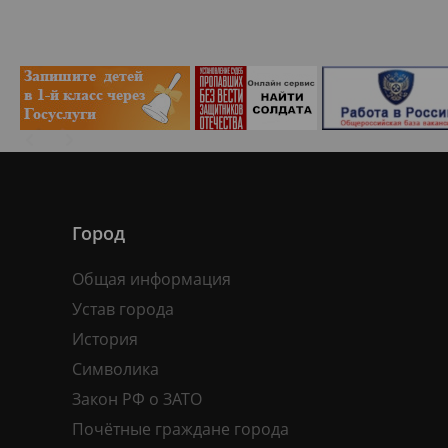
Город
Общая информация
Устав города
История
Символика
Закон РФ о ЗАТО
Почётные граждане города