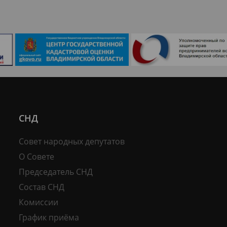
СНД
Совет народных депутатов
О Совете
Председатель СНД
Состав СНД
Комиссии
График приёма