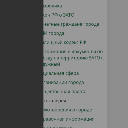
данных
Городская среда
Символика
Региональный контроль
Закон РФ о ЗАТО
оектов
Почётные граждане города
Поддержка малого и среднего
СМИ города
предпринимательства
Жилищный кодекс РФ
Информация и документы по
въезду на территорию ЗАТО г.
Радужный
Социальная сфера
Организации города
Общественная палата
Фотогалерея
Стихотворения о городе
Справочная информация