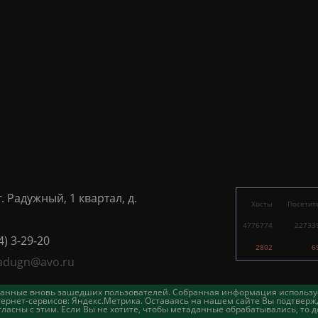
г. Радужный, 1 квартал, д.
Хосты
Посетит
4776774
22733
4) 3-29-20
2802
6
adugn@avo.ru
таданные вновь зашедших пользователей. Собранная информация использу
ернет-сервисов: Яндекс.Метрика. Оставаясь на нашем сайте Вы подтвержд
асны с этим. Если Вы не хотите, чтобы метаданные обрабатывались, то д