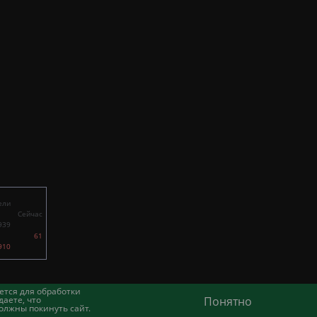
ели
Сейчас
939
61
910
ется для обработки
аете, что
Понятно
олжны покинуть сайт.