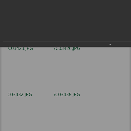
века»
Городской Форум «Молодая семья XXI века»
15.01.2022
Фото: В.Бобровой.