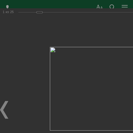
1
из
25
ЗАТО ГОРОД
ОФИЦИАЛЬНЫЙ САЙТ
РАДУЖНЫЙ
ОРГАНОВ МЕСТНОГО
ВЛАДИМИРСКОЙ
САМОУПРАВЛЕНИЯ
ОБЛАСТИ
г. Радужный, 1 квартал, д.55
Адрес здания администрации
radugn@avo.ru
Электронная почта
Главная
›
Город
›
Фотогалерея
›
Новости
›
Городской Форум «Молодая семья XXI века»
Городской Форум «Молодая семья XXI