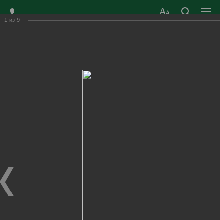
1
из
9
ЗАТО ГОРОД
ОФИЦИАЛЬНЫЙ САЙТ
РАДУЖНЫЙ
ОРГАНОВ МЕСТНОГО
ВЛАДИМИРСКОЙ
САМОУПРАВЛЕНИЯ
ОБЛАСТИ
г. Радужный, 1 квартал, д.55
Адрес здания администрации
radugn@avo.ru
Электронная почта
Главная
›
Город
›
Фотогалерея
›
Новости
›
Фестиваль ГТО среди дошкольников
Фестиваль ГТО среди дошкольников