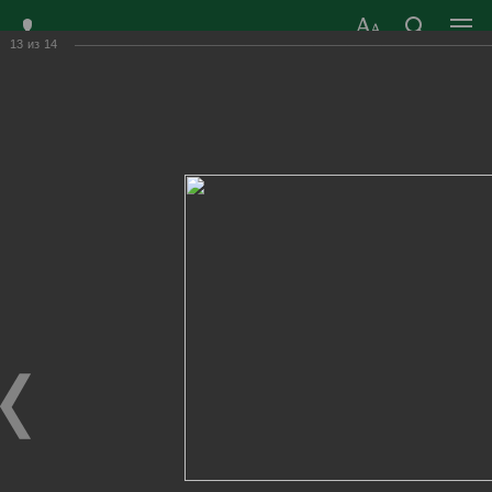
13
из
14
ЗАТО ГОРОД
ОФИЦИАЛЬНЫЙ САЙТ
РАДУЖНЫЙ
ОРГАНОВ МЕСТНОГО
ВЛАДИМИРСКОЙ
САМОУПРАВЛЕНИЯ
ОБЛАСТИ
г. Радужный, 1 квартал, д.55
Адрес здания администрации
radugn@avo.ru
Электронная почта
Главная
›
Город
›
Фотогалерея
›
Новости
›
9 мая в Радужном
9 мая в Радужном