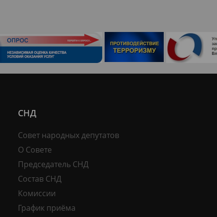
СНД
Совет народных депутатов
О Совете
Председатель СНД
Состав СНД
Комиссии
График приёма