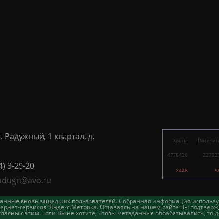
г. Радужный, 1 квартал, д.
Хосты
Посетит
4776420
22732
4) 3-29-20
2448
5
adugn@avo.ru
таданные вновь зашедших пользователей. Собранная информация использу
ернет-сервисов: Яндекс.Метрика. Оставаясь на нашем сайте Вы подтвержд
асны с этим. Если Вы не хотите, чтобы метаданные обрабатывались, то д