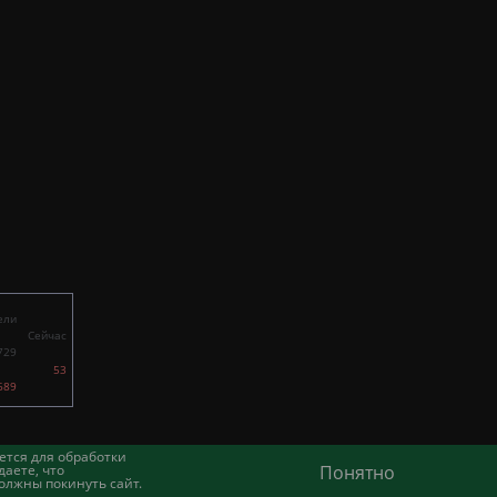
ели
Сейчас
729
53
689
ется для обработки
аете, что
Понятно
олжны покинуть сайт.