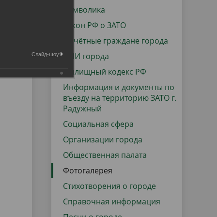
данных
Городская среда
Символика
Региональный контроль
Закон РФ о ЗАТО
оектов
Почётные граждане города
Поддержка малого и среднего
СМИ города
Слайд-шоу:
предпринимательства
Жилищный кодекс РФ
Информация и документы по
въезду на территорию ЗАТО г.
Радужный
Социальная сфера
Организации города
Общественная палата
Фотогалерея
Стихотворения о городе
Справочная информация