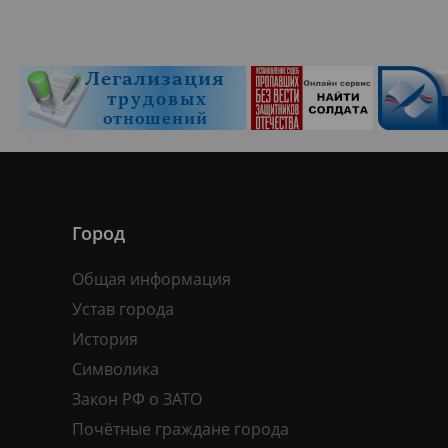
Город
Общая информация
Устав города
История
Символика
Закон РФ о ЗАТО
Почётные граждане города