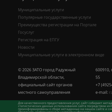
Муниципальные услуги
Популярные государственные услуги
Преимущества регистрации на Портале
Госуслуг
Регистрация на ЕПГУ
Новости
Муниципальные услуги в электронном виде
© 2026 ЗАТО город Радужный
600910, 
Владимирской области,
55
официальный сайт органов
+7 (4925
местного самоуправления
e-mail:
r
Для качественного предоставления услуг, сайт собирает ме
статистических данных использования сайта посредством инт
проинформированы о сборе метаданных на нашем сайте и согл
Отключить cookies можно в настройках браузера.