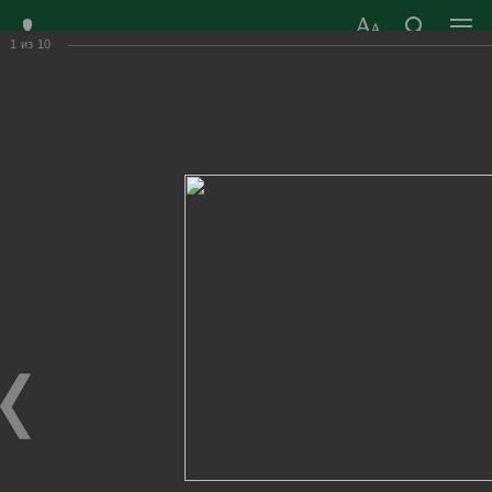
1
из
10
ЗАТО ГОРОД
ОФИЦИАЛЬНЫЙ САЙТ
РАДУЖНЫЙ
ОРГАНОВ МЕСТНОГО
ВЛАДИМИРСКОЙ
САМОУПРАВЛЕНИЯ
ОБЛАСТИ
г. Радужный, 1 квартал, д.55
Адрес здания администрации
radugn@avo.ru
Электронная почта
Главная
›
Город
›
Фотогалерея
›
Новости
›
Гитарная школа Александра Виницкого в Радужном
Гитарная школа Александра Виницкого