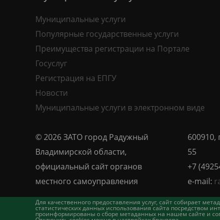
Муниципальные услуги
Популярные государственные услуги
Преимущества регистрации на Портале
Госуслуг
Регистрация на ЕПГУ
Новости
Муниципальные услуги в электронном виде
© 2026 ЗАТО город Радужный
600910, 
Владимирской области,
55
официальный сайт органов
+7 (4925
местного самоуправления
e-mail:
r
Для качественного предоставления услуг, сайт собирает ме
статистических данных использования сайта посредством инт
проинформированы о сборе метаданных на нашем сайте и согл
Отключить cookies можно в настройках браузера.