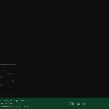
ели
Сейчас
934
74
511
ется для обработки
аете, что
Понятно
олжны покинуть сайт.