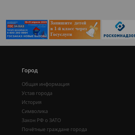
Город
Общая информация
Устав города
История
Символика
Закон РФ о ЗАТО
Почётные граждане города