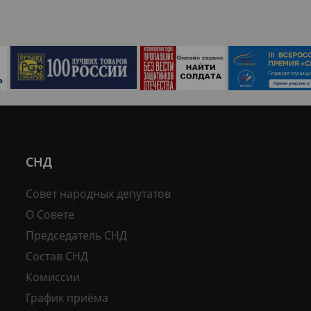
СНД
Совет народных депутатов
О Совете
Председатель СНД
Состав СНД
Комиссии
График приёма