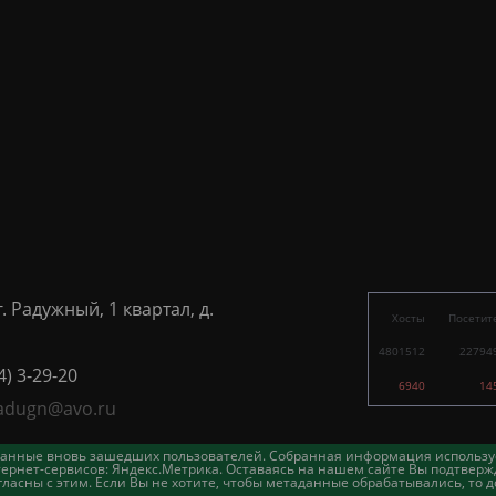
г. Радужный, 1 квартал, д.
Хосты
Посетит
4801512
22794
4) 3-29-20
6940
14
adugn@avo.ru
таданные вновь зашедших пользователей. Собранная информация использу
ернет-сервисов: Яндекс.Метрика. Оставаясь на нашем сайте Вы подтвержд
асны с этим. Если Вы не хотите, чтобы метаданные обрабатывались, то д