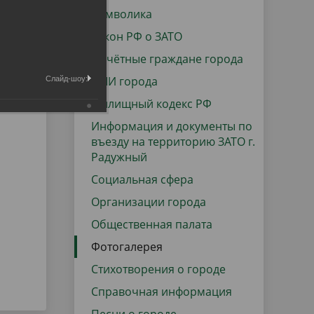
данных
Городская среда
Символика
Региональный контроль
Закон РФ о ЗАТО
оектов
Почётные граждане города
Поддержка малого и среднего
СМИ города
Слайд-шоу:
предпринимательства
Жилищный кодекс РФ
Информация и документы по
въезду на территорию ЗАТО г.
Радужный
Социальная сфера
Организации города
Общественная палата
Фотогалерея
Стихотворения о городе
Справочная информация