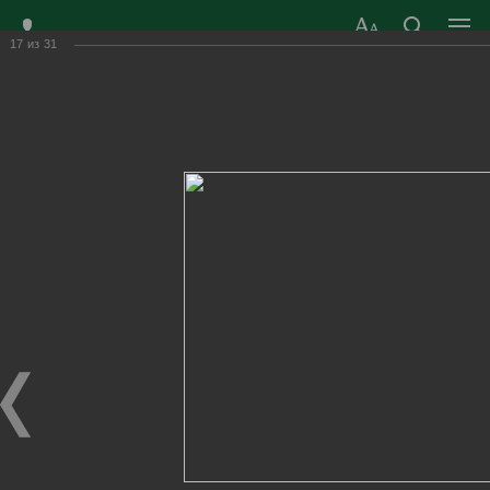
17
из
31
ЗАТО ГОРОД
ОФИЦИАЛЬНЫЙ САЙТ
РАДУЖНЫЙ
ОРГАНОВ МЕСТНОГО
ВЛАДИМИРСКОЙ
САМОУПРАВЛЕНИЯ
ОБЛАСТИ
г. Радужный, 1 квартал, д.55
Адрес здания администрации
radugn@avo.ru
Электронная почта
Главная
›
Город
›
Фотогалерея
›
Новости
›
Летний туристический слёт - 2022 состоялся!
Летний туристический слёт - 2022