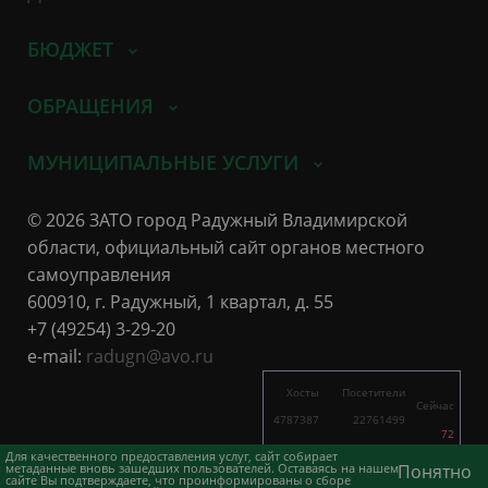
БЮДЖЕТ
ОБРАЩЕНИЯ
МУНИЦИПАЛЬНЫЕ УСЛУГИ
© 2026 ЗАТО город Радужный Владимирской
области, официальный сайт органов местного
самоуправления
600910, г. Радужный, 1 квартал, д. 55
+7 (49254) 3-29-20
e-mail:
radugn@avo.ru
Хосты
Посетители
Сейчас
4787387
22761499
72
4999
9806
Для качественного предоставления услуг, сайт собирает
метаданные вновь зашедших пользователей. Оставаясь на нашем
Понятно
сайте Вы подтверждаете, что проинформированы о сборе