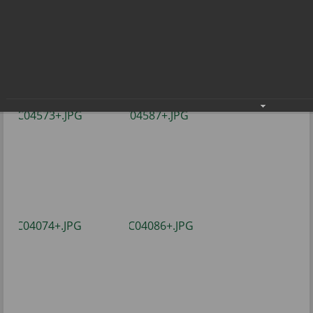
состоялся!
Летний туристический слёт - 2022 состоялся!
12.07.2022
Фото: В.Бобровой.