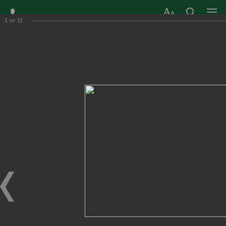
1
из
11
ЗАТО ГОРОД
ОФИЦИАЛЬНЫЙ САЙТ
РАДУЖНЫЙ
ОРГАНОВ МЕСТНОГО
ВЛАДИМИРСКОЙ
САМОУПРАВЛЕНИЯ
ОБЛАСТИ
г. Радужный, 1 квартал, д.55
Адрес здания администрации
radugn@avo.ru
Электронная почта
Главная
›
Город
›
Фотогалерея
›
Новости
›
СК «Кристалл» г.Радужного - 35 лет!
СК «Кристалл» г.Радужного - 35 лет!