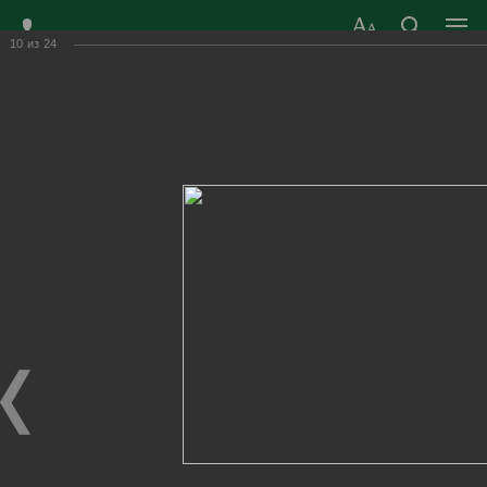
10
из
24
ЗАТО ГОРОД
ОФИЦИАЛЬНЫЙ САЙТ
РАДУЖНЫЙ
ОРГАНОВ МЕСТНОГО
ВЛАДИМИРСКОЙ
САМОУПРАВЛЕНИЯ
ОБЛАСТИ
г. Радужный, 1 квартал, д.55
Адрес здания администрации
radugn@avo.ru
Электронная почта
Главная
›
Город
›
Фотогалерея
›
Новости
›
Презентация базовой версии концепции благоустройства
Торговой площади