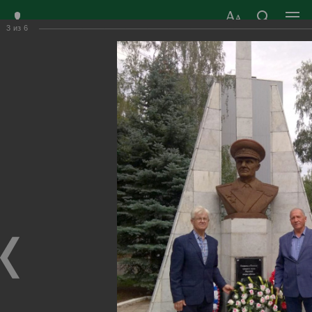
3
из
6
ЗАТО ГОРОД
ОФИЦИАЛЬНЫЙ САЙТ
РАДУЖНЫЙ
ОРГАНОВ МЕСТНОГО
ВЛАДИМИРСКОЙ
САМОУПРАВЛЕНИЯ
ОБЛАСТИ
г. Радужный, 1 квартал, д.55
Адрес здания администрации
radugn@avo.ru
Электронная почта
Главная
›
Город
›
Фотогалерея
›
Новости
›
Строитель – ты самый нужный на земле человек!
Строитель – ты самый нужный на земле