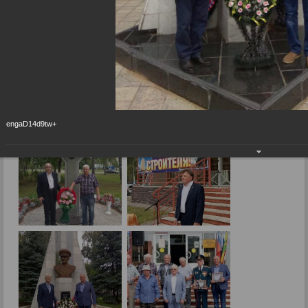
человек!
Строитель – ты самый нужный на земле
человек!
15.08.2023
Фото: А.Торопова.
engaD14d9tw+