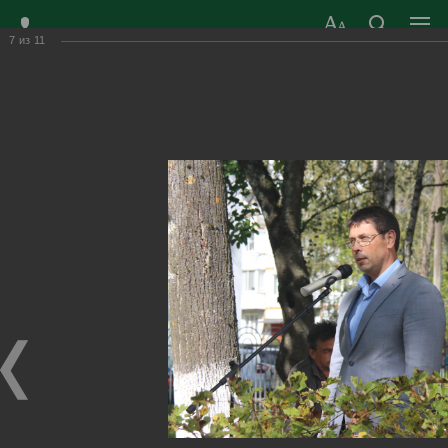
7
из
11
ЗАТО ГОРОД
ОФИЦИАЛЬНЫЙ САЙТ
РАДУЖНЫЙ
ОРГАНОВ МЕСТНОГО
ВЛАДИМИРСКОЙ
САМОУПРАВЛЕНИЯ
ОБЛАСТИ
г. Радужный, 1 квартал, д.55
Адрес здания администрации
radugn@avo.ru
Электронная почта
Главная
›
Город
›
Фотогалерея
›
Новости
›
Пусть добрая память живет
Пусть добрая память живет