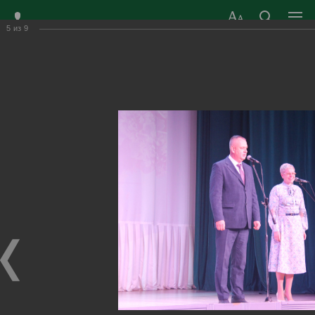
5
из
9
ЗАТО ГОРОД
ОФИЦИАЛЬНЫЙ САЙТ
РАДУЖНЫЙ
ОРГАНОВ МЕСТНОГО
ВЛАДИМИРСКОЙ
САМОУПРАВЛЕНИЯ
ОБЛАСТИ
г. Радужный, 1 квартал, д.55
Адрес здания администрации
radugn@avo.ru
Электронная почта
Главная
›
Город
›
Фотогалерея
›
Новости
›
Современным педагогом быть ответственно и очень
непросто