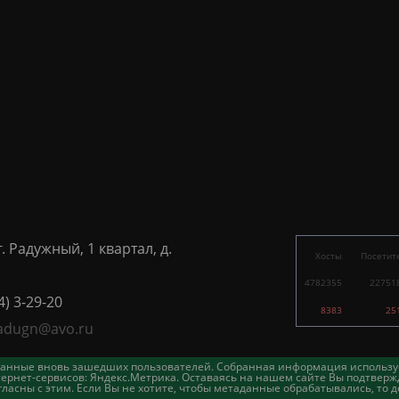
г. Радужный, 1 квартал, д.
Хосты
Посетит
4782355
22751
4) 3-29-20
8383
25
adugn@avo.ru
таданные вновь зашедших пользователей. Собранная информация использу
ернет-сервисов: Яндекс.Метрика. Оставаясь на нашем сайте Вы подтвержд
асны с этим. Если Вы не хотите, чтобы метаданные обрабатывались, то д