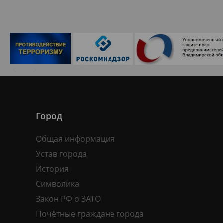
Город
Общая информация
Устав города
История
Символика
Закон РФ о ЗАТО
Почётные граждане города