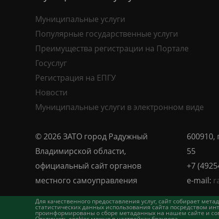
Муниципальные услуги
Популярные государственные услуги
Преимущества регистрации на Портале
Госуслуг
Регистрация на ЕПГУ
Новости
Муниципальные услуги в электронном виде
© 2026 ЗАТО город Радужный
600910, 
Владимирской области,
55
официальный сайт органов
+7 (4925
местного самоуправления
e-mail:
r
Для качественного предоставления услуг, сайт собирает ме
статистических данных использования сайта посредством инт
проинформированы о сборе метаданных на нашем сайте и согл
Отключить cookies можно в настройках браузера.