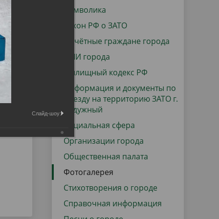
данных
Городская среда
Символика
Региональный контроль
Закон РФ о ЗАТО
оектов
Почётные граждане города
Поддержка малого и среднего
СМИ города
предпринимательства
Жилищный кодекс РФ
Информация и документы по
въезду на территорию ЗАТО г.
Радужный
Слайд-шоу:
Социальная сфера
Организации города
Общественная палата
Фотогалерея
Стихотворения о городе
Справочная информация