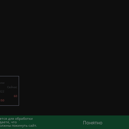
ели
Сейчас
822
60
150
ется для обработки
аете, что
Понятно
олжны покинуть сайт.