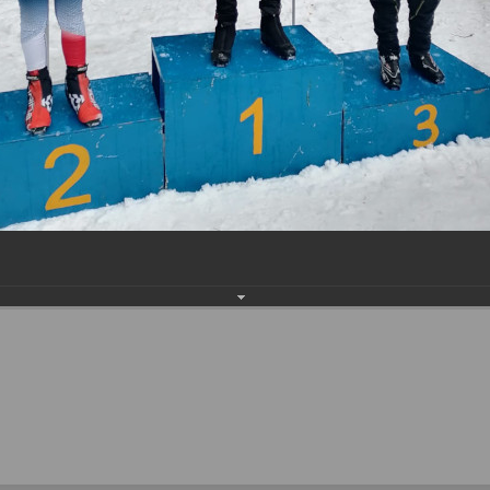
населения
Технопарковая зона
альные закупки
Муниципальный контроль
ивные проекты
Реализация Национальных пр
действие коррупции
Муниципально - частное
партнёрство