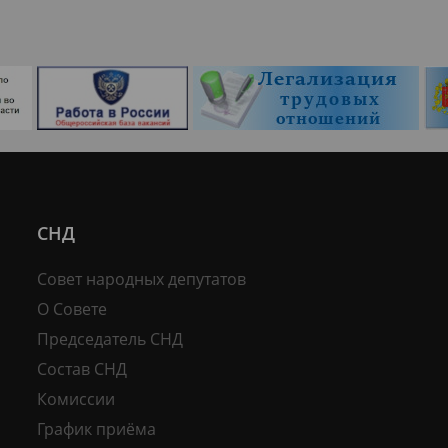
СНД
Совет народных депутатов
О Совете
Председатель СНД
Состав СНД
Комиссии
График приёма