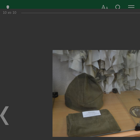
10
из
10
ЗАТО ГОРОД
ОФИЦИАЛЬНЫЙ САЙТ
РАДУЖНЫЙ
ОРГАНОВ МЕСТНОГО
ВЛАДИМИРСКОЙ
САМОУПРАВЛЕНИЯ
ОБЛАСТИ
г. Радужный, 1 квартал, д.55
Адрес здания администрации
radugn@avo.ru
Электронная почта
Главная
›
Город
›
Фотогалерея
›
Новости
›
Мы должны знать и помнить защитников страны
Мы должны знать и помнить