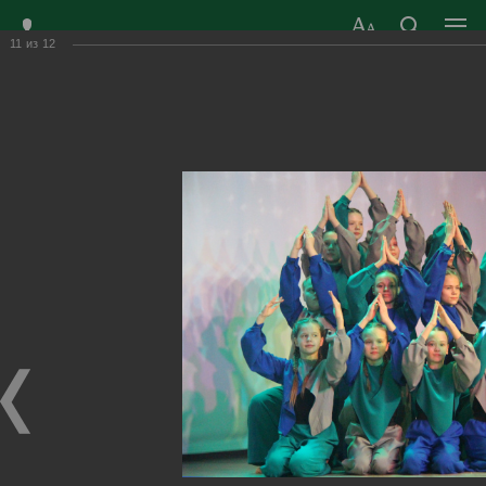
11
из
12
ЗАТО ГОРОД
ОФИЦИАЛЬНЫЙ САЙТ
РАДУЖНЫЙ
ОРГАНОВ МЕСТНОГО
ВЛАДИМИРСКОЙ
САМОУПРАВЛЕНИЯ
ОБЛАСТИ
г. Радужный, 1 квартал, д.55
Адрес здания администрации
radugn@avo.ru
Электронная почта
Главная
›
Город
›
Фотогалерея
›
Новости
›
«На страже России – великие сыны»
«На страже России – великие сыны»