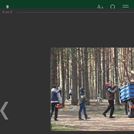
6
из
8
ЗАТО ГОРОД
ОФИЦИАЛЬНЫЙ САЙТ
РАДУЖНЫЙ
ОРГАНОВ МЕСТНОГО
ВЛАДИМИРСКОЙ
САМОУПРАВЛЕНИЯ
ОБЛАСТИ
г. Радужный, 1 квартал, д.55
Адрес здания администрации
radugn@avo.ru
Электронная почта
Главная
›
Город
›
Фотогалерея
›
Новости
›
Субботники – это добрая городская традиция
Субботники – это добрая городская