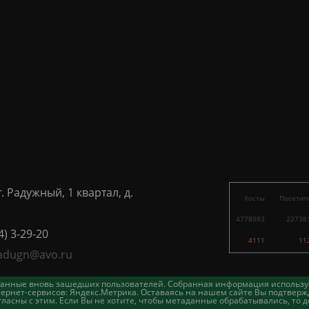
г. Радужный, 1 квартал, д.
Хосты
Посетит
4778083
22738
4) 3-29-20
4111
11
adugn@avo.ru
таданные вновь зашедших пользователей. Собранная информация использу
ернет-сервисов: Яндекс.Метрика. Оставаясь на нашем сайте Вы подтвержд
асны с этим. Если Вы не хотите, чтобы метаданные обрабатывались, то д