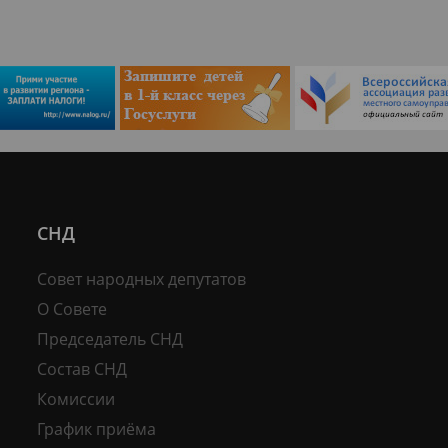
СНД
Совет народных депутатов
О Совете
Председатель СНД
Состав СНД
Комиссии
График приёма