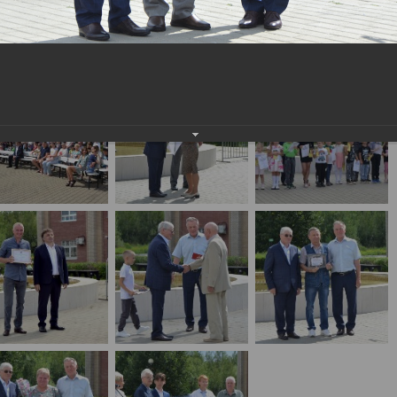
населения
Технопарковая зона
альные закупки
Муниципальный контроль
ивные проекты
Реализация Национальных пр
действие коррупции
Муниципально - частное
партнёрство