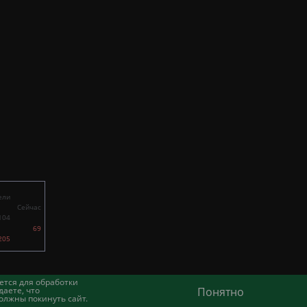
ели
Сейчас
104
69
205
ется для обработки
аете, что
Понятно
олжны покинуть сайт.