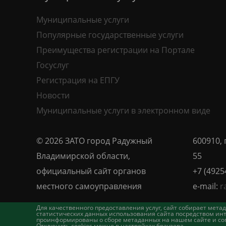
Муниципальные услуги
Популярные государственные услуги
Преимущества регистрации на Портале
Госуслуг
Регистрация на ЕПГУ
Новости
Муниципальные услуги в электронном виде
© 2026 ЗАТО город Радужный
600910, 
Владимирской области,
55
официальный сайт органов
+7 (4925
местного самоуправления
e-mail:
r
Для качественного предоставления услуг, сайт собирает ме
статистических данных использования сайта посредством инт
проинформированы о сборе метаданных на нашем сайте и согл
Отключить cookies можно в настройках браузера.