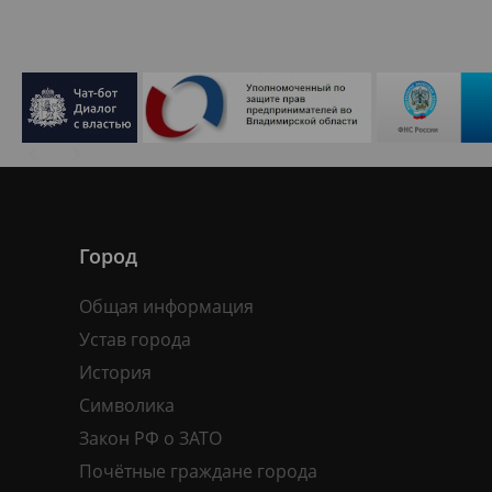
Город
Общая информация
Устав города
История
Символика
Закон РФ о ЗАТО
Почётные граждане города