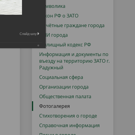
данных
Городская среда
Символика
Региональный контроль
Закон РФ о ЗАТО
оектов
Почётные граждане города
Поддержка малого и среднего
СМИ города
Слайд-шоу:
предпринимательства
Жилищный кодекс РФ
Информация и документы по
въезду на территорию ЗАТО г.
Радужный
Социальная сфера
Организации города
Общественная палата
Фотогалерея
Стихотворения о городе
Справочная информация